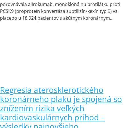
porovnávala alirokumab, monoklonálnu protilátku proti
PCSK9 (proproteín konvertáza subtilizín/kexín typ 9) vs
placebo u 18 924 pacientov s akútnym koronárnym…
Regresia aterosklerotického
koronárneho plaku je spojená so
znížením rizika veľkých
kardiovaskulárnych príhod –
výsledky najnovšieho