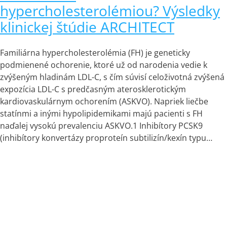
hypercholesterolémiou? Výsledky
klinickej štúdie ARCHITECT
Familiárna hypercholesterolémia (FH) je geneticky
podmienené ochorenie, ktoré už od narodenia vedie k
zvýšeným hladinám LDL-C, s čím súvisí celoživotná zvýšená
expozícia LDL-C s predčasným aterosklerotickým
kardiovaskulárnym ochorením (ASKVO). Napriek liečbe
statínmi a inými hypolipidemikami majú pacienti s FH
naďalej vysokú prevalenciu ASKVO.1 Inhibítory PCSK9
(inhibítory konvertázy proproteín subtilizín/kexín typu…