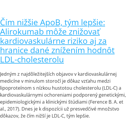
Čím nižšie ApoB, tým lepšie:
Alirokumab môže znižovať
kardiovaskulárne riziko aj za
hranice dané znížením hodnôt
LDL-cholesterolu
Jedným z najdôležitejších objavov v kardiovaskulárnej
medicíne v minulom storočí je dôkaz vzťahu medzi
lipoproteínom s nízkou hustotou cholesterolu (LDL-C) a
kardiovaskulárnymi ochoreniami podporený genetickými,
epidemiologickými a klinickými štúdiami (Ference B. A. et
al., 2017). Dnes je k dispozícii už presvedčivé množstvo
dôkazov, že čím nižší je LDL-C, tým lepšie.