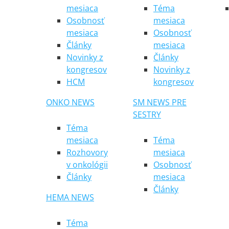
mesiaca
Téma
Osobnosť
mesiaca
mesiaca
Osobnosť
Články
mesiaca
Novinky z
Články
kongresov
Novinky z
HCM
kongresov
ONKO NEWS
SM NEWS PRE
SESTRY
Téma
mesiaca
Téma
Rozhovory
mesiaca
v onkológii
Osobnosť
Články
mesiaca
Články
HEMA NEWS
Téma