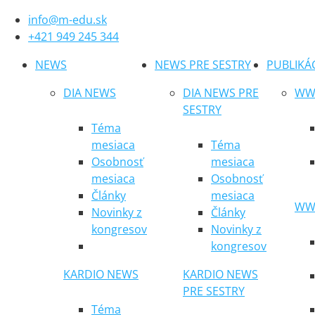
info@m-edu.sk
+421 949 245 344
NEWS
NEWS PRE SESTRY
PUBLIKÁ
DIA NEWS
DIA NEWS PRE
WWW
SESTRY
Téma
mesiaca
Téma
Osobnosť
mesiaca
mesiaca
Osobnosť
Články
mesiaca
WWW
Novinky z
Články
kongresov
Novinky z
kongresov
KARDIO NEWS
KARDIO NEWS
PRE SESTRY
Téma