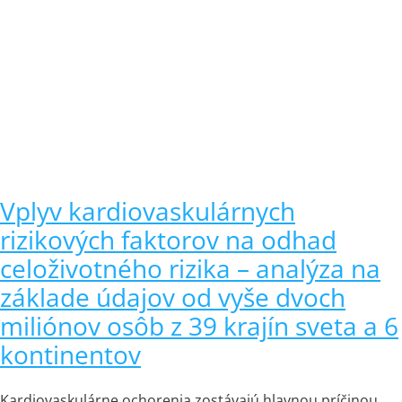
Vplyv kardiovaskulárnych
rizikových faktorov na odhad
celoživotného rizika – analýza na
základe údajov od vyše dvoch
miliónov osôb z 39 krajín sveta a 6
kontinentov
Kardiovaskulárne ochorenia zostávajú hlavnou príčinou