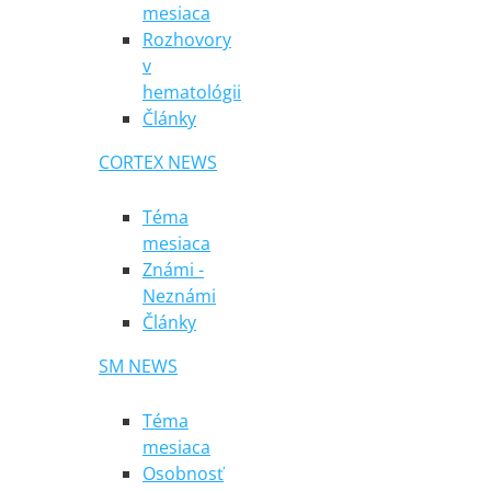
mesiaca
Rozhovory
v
hematológii
Články
CORTEX NEWS
Téma
mesiaca
Známi -
Neznámi
Články
SM NEWS
Téma
mesiaca
Osobnosť