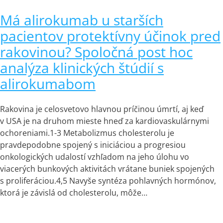
Má alirokumab u starších
pacientov protektívny účinok pred
rakovinou? Spoločná post hoc
analýza klinických štúdií s
alirokumabom
Rakovina je celosvetovo hlavnou príčinou úmrtí, aj keď
v USA je na druhom mieste hneď za kardiovaskulárnymi
ochoreniami.1-3 Metabolizmus cholesterolu je
pravdepodobne spojený s iniciáciou a progresiou
onkologických udalostí vzhľadom na jeho úlohu vo
viacerých bunkových aktivitách vrátane buniek spojených
s proliferáciou.4,5 Navyše syntéza pohlavných hormónov,
ktorá je závislá od cholesterolu, môže…