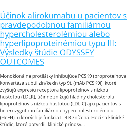
Účinok alirokumabu u pacientov s
pravdepodobnou familiárnou
hypercholesterolémiou alebo
hyperlipoproteinémiou typu III:
Výsledky štúdie ODYSSEY
OUTCOMES
Monoklonálne protilátky inhibujúce PCSK9 (proproteínová
konvertáza subtilizín/kexín typ 9), (mAb PCSK9i), ktoré
zvyšujú expresiu receptora lipoproteínov s nízkou
hustotou (LDLR), účinne znižujú hladiny cholesterolu
lipoproteínov s nízkou hustotou (LDL-C) aj u pacientov s
heterozygotnou familiárnou hypercholesterolémiou
(HeFH), u ktorých je funkcia LDLR znížená. Hoci sa klinické
štúdie, ktoré potvrdili klinické prínosy…