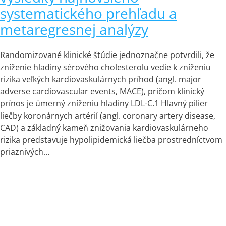
systematického prehľadu a
metaregresnej analýzy
Randomizované klinické štúdie jednoznačne potvrdili, že
zníženie hladiny sérového cholesterolu vedie k zníženiu
rizika veľkých kardiovaskulárnych príhod (angl. major
adverse cardiovascular events, MACE), pričom klinický
prínos je úmerný zníženiu hladiny LDL-C.1 Hlavný pilier
liečby koronárnych artérií (angl. coronary artery disease,
CAD) a základný kameň znižovania kardiovaskulárneho
rizika predstavuje hypolipidemická liečba prostredníctvom
priaznivých…