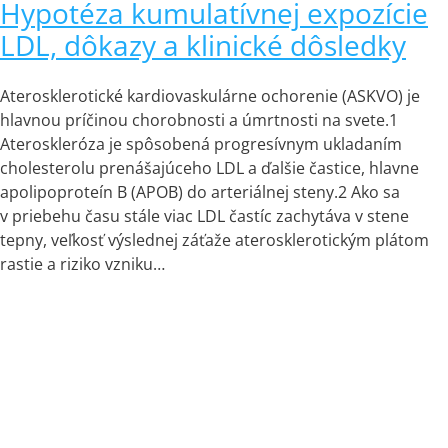
Hypotéza kumulatívnej expozície
LDL, dôkazy a klinické dôsledky
Aterosklerotické kardiovaskulárne ochorenie (ASKVO) je
hlavnou príčinou chorobnosti a úmrtnosti na svete.1
Ateroskleróza je spôsobená progresívnym ukladaním
cholesterolu prenášajúceho LDL a ďalšie častice, hlavne
apolipoproteín B (APOB) do arteriálnej steny.2 Ako sa
v priebehu času stále viac LDL častíc zachytáva v stene
tepny, veľkosť výslednej záťaže aterosklerotickým plátom
rastie a riziko vzniku…