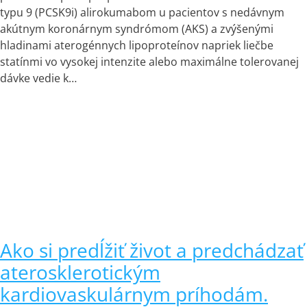
typu 9 (PCSK9i) alirokumabom u pacientov s nedávnym
akútnym koronárnym syndrómom (AKS) a zvýšenými
hladinami aterogénnych lipoproteínov napriek liečbe
statínmi vo vysokej intenzite alebo maximálne tolerovanej
dávke vedie k…
Ako si predĺžiť život a predchádzať
aterosklerotickým
kardiovaskulárnym príhodám.