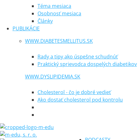
Téma mesiaca
Osobnosť mesiaca
Články
PUBLIKÁCIE
WWW.DIABETESMELLITUS.SK
Rady a tipy ako úspešne schudnúť
Praktický sprievodca dospelých diabetikov
WWW.DYSLIPIDEMIA.SK
Cholesterol - čo je dobré vedieť
Ako dostať cholesterol pod kontrolu
PODCASTY