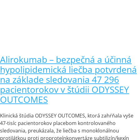
Alirokumab – bezpečná a účinná
hypolipidemická liečba potvrdená
na základe sledovania 47 296
pacientorokov v štúdii ODYSSEY
OUTCOMES
Klinická štúdia ODYSSEY OUTCOMES, ktorá zahŕňala vyše
47-tisíc pacientorokov placebom kontrolovaného
sledovania, preukázala, že liečba s monoklonálnou
protilátkou proti proproteínkonvertáze subtilizín/kexín