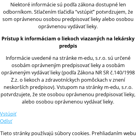
Niektoré informácie sú podľa zákona dostupné len
odborníkom. Stlačením tlačidla “vstúpiť” potvrdzujem, že
som oprávnenou osobou predpisovať lieky alebo osobou
oprávnenou vydávať lieky.
Prístup
k
informáciam
o
liekoch viazaných na lekársky
predpis
Informácie uvedené na stránke m-edu, s.r.o. sú určené
osobám oprávneným predpisovať lieky
a
osobám
oprávneným vydávať lieky (podľa Zákona NR SR č.140/1998
Z.z.
o
liekoch
a
zdravotníckych pomôckach
v
znení
neskorších predpisov). Vstupom na stránky m-edu, s.r.o.
potvrdzujete, že ste osobou oprávnenou predpisovať lieky,
alebo osobou oprávnenou vydávať lieky.
Vstúpiť
Odísť
Tieto stránky používajú súbory cookies. Prehliadaním webu