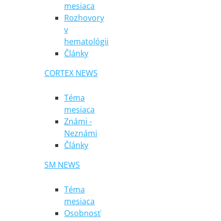
mesiaca
Rozhovory
v
hematológii
Články
CORTEX NEWS
Téma
mesiaca
Známi -
Neznámi
Články
SM NEWS
Téma
mesiaca
Osobnosť