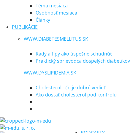
Téma mesiaca
Osobnosť mesiaca
Články
PUBLIKÁCIE
WWW.DIABETESMELLITUS.SK
Rady a tipy ako úspešne schudnúť
Praktický sprievodca dospelých diabetikov
WWW.DYSLIPIDEMIA.SK
Cholesterol - čo je dobré vedieť
Ako dostať cholesterol pod kontrolu
PODCASTY