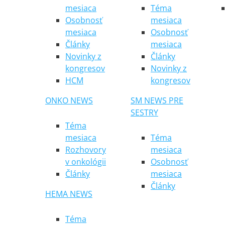
mesiaca
Téma
Osobnosť
mesiaca
mesiaca
Osobnosť
Články
mesiaca
Novinky z
Články
kongresov
Novinky z
HCM
kongresov
ONKO NEWS
SM NEWS PRE
SESTRY
Téma
mesiaca
Téma
Rozhovory
mesiaca
v onkológii
Osobnosť
Články
mesiaca
Články
HEMA NEWS
Téma