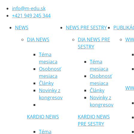
info@m-edu.sk
+421 949 245 344
NEWS
NEWS PRE SESTRY
PUBLIKÁ
DIA NEWS
DIA NEWS PRE
WWW
SESTRY
Téma
mesiaca
Téma
Osobnosť
mesiaca
mesiaca
Osobnosť
Články
mesiaca
WWW
Novinky z
Články
kongresov
Novinky z
kongresov
KARDIO NEWS
KARDIO NEWS
PRE SESTRY
Téma