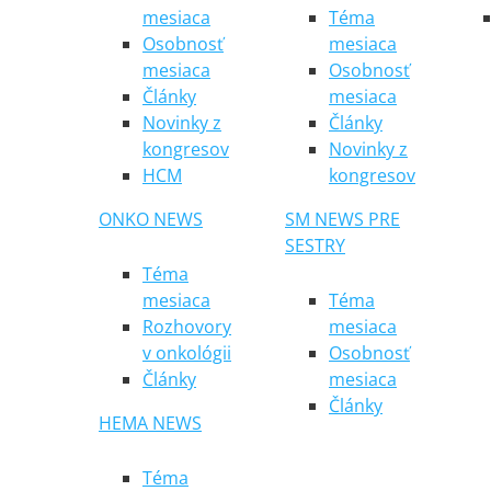
mesiaca
Téma
Osobnosť
mesiaca
mesiaca
Osobnosť
Články
mesiaca
Novinky z
Články
kongresov
Novinky z
HCM
kongresov
ONKO NEWS
SM NEWS PRE
SESTRY
Téma
mesiaca
Téma
Rozhovory
mesiaca
v onkológii
Osobnosť
Články
mesiaca
Články
HEMA NEWS
Téma