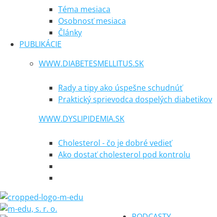
Téma mesiaca
Osobnosť mesiaca
Články
PUBLIKÁCIE
WWW.DIABETESMELLITUS.SK
Rady a tipy ako úspešne schudnúť
Praktický sprievodca dospelých diabetikov
WWW.DYSLIPIDEMIA.SK
Cholesterol - čo je dobré vedieť
Ako dostať cholesterol pod kontrolu
PODCASTY