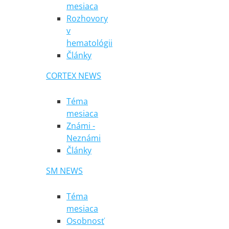
mesiaca
Rozhovory
v
hematológii
Články
CORTEX NEWS
Téma
mesiaca
Známi -
Neznámi
Články
SM NEWS
Téma
mesiaca
Osobnosť