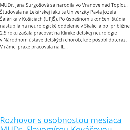
MUDr. Jana Surgošová sa narodila vo Vranove nad Topľou.
Študovala na Lekárskej fakulte Univerzity Pavla Jozefa
Šafárika v Košiciach (UPJŠ). Po úspešnom ukončení štúdia
nastúpila na neurologické oddelenie v Skalici a po približne
2,5 roku začala pracovať na Klinike detskej neurológie
v Národnom ústave detských chorôb, kde pôsobí doteraz.
V rámci praxe pracovala na II.…
Rozhovor s osobnosťou mesiaca
MUDr. Slavomírou Kováčovou,