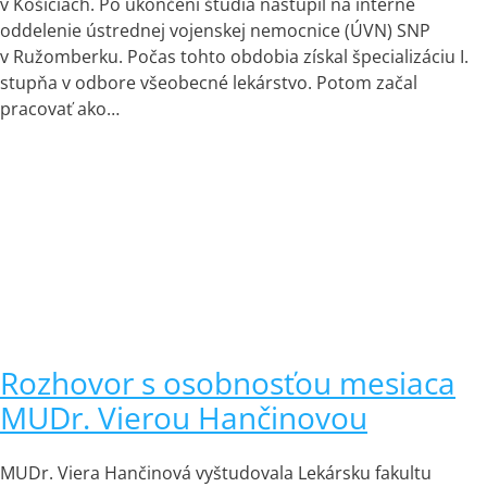
v Košiciach. Po ukončení štúdia nastúpil na interné
oddelenie ústrednej vojenskej nemocnice (ÚVN) SNP
v Ružomberku. Počas tohto obdobia získal špecializáciu I.
stupňa v odbore všeobecné lekárstvo. Potom začal
pracovať ako…
Rozhovor s osobnosťou mesiaca
MUDr. Vierou Hančinovou
MUDr. Viera Hančinová vyštudovala Lekársku fakultu