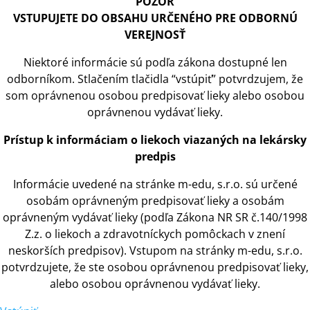
POZOR
VSTUPUJETE DO OBSAHU URČENÉHO PRE ODBORNÚ
VEREJNOSŤ
Niektoré informácie sú podľa zákona dostupné len
odborníkom. Stlačením tlačidla “vstúpiť” potvrdzujem, že
som oprávnenou osobou predpisovať lieky alebo osobou
oprávnenou vydávať lieky.
Prístup
k
informáciam
o
liekoch viazaných na lekársky
predpis
Informácie uvedené na stránke m-edu, s.r.o. sú určené
osobám oprávneným predpisovať lieky
a
osobám
oprávneným vydávať lieky (podľa Zákona NR SR č.140/1998
Z.z.
o
liekoch
a
zdravotníckych pomôckach
v
znení
neskorších predpisov). Vstupom na stránky m-edu, s.r.o.
potvrdzujete, že ste osobou oprávnenou predpisovať lieky,
alebo osobou oprávnenou vydávať lieky.