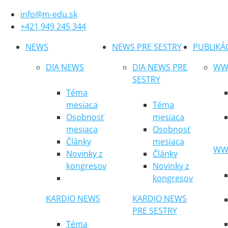
info@m-edu.sk
+421 949 245 344
NEWS
NEWS PRE SESTRY
PUBLIKÁ
DIA NEWS
DIA NEWS PRE
WWW
SESTRY
Téma
mesiaca
Téma
Osobnosť
mesiaca
mesiaca
Osobnosť
Články
mesiaca
WWW
Novinky z
Články
kongresov
Novinky z
kongresov
KARDIO NEWS
KARDIO NEWS
PRE SESTRY
Téma