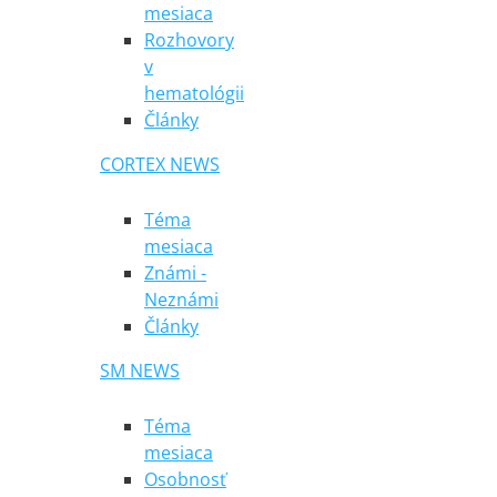
mesiaca
Rozhovory
v
hematológii
Články
CORTEX NEWS
Téma
mesiaca
Známi -
Neznámi
Články
SM NEWS
Téma
mesiaca
Osobnosť