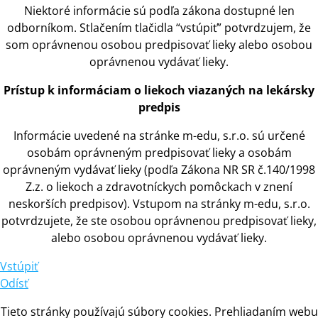
Niektoré informácie sú podľa zákona dostupné len
odborníkom. Stlačením tlačidla “vstúpiť” potvrdzujem, že
som oprávnenou osobou predpisovať lieky alebo osobou
oprávnenou vydávať lieky.
Prístup
k
informáciam
o
liekoch viazaných na lekársky
predpis
Informácie uvedené na stránke m-edu, s.r.o. sú určené
osobám oprávneným predpisovať lieky
a
osobám
oprávneným vydávať lieky (podľa Zákona NR SR č.140/1998
Z.z.
o
liekoch
a
zdravotníckych pomôckach
v
znení
neskorších predpisov). Vstupom na stránky m-edu, s.r.o.
potvrdzujete, že ste osobou oprávnenou predpisovať lieky,
alebo osobou oprávnenou vydávať lieky.
Vstúpiť
Odísť
Tieto stránky používajú súbory cookies. Prehliadaním webu