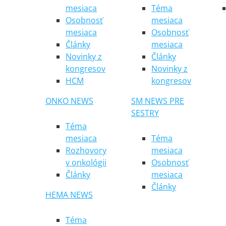
mesiaca
Téma
Osobnosť
mesiaca
mesiaca
Osobnosť
Články
mesiaca
Novinky z
Články
kongresov
Novinky z
HCM
kongresov
ONKO NEWS
SM NEWS PRE
SESTRY
Téma
mesiaca
Téma
Rozhovory
mesiaca
v onkológii
Osobnosť
Články
mesiaca
Články
HEMA NEWS
Téma