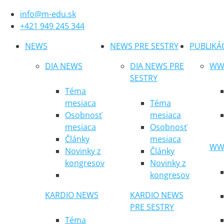
info@m-edu.sk
+421 949 245 344
NEWS
NEWS PRE SESTRY
PUBLIKÁ
DIA NEWS
DIA NEWS PRE
WWW
SESTRY
Téma
mesiaca
Téma
Osobnosť
mesiaca
mesiaca
Osobnosť
Články
mesiaca
WWW
Novinky z
Články
kongresov
Novinky z
kongresov
KARDIO NEWS
KARDIO NEWS
PRE SESTRY
Téma