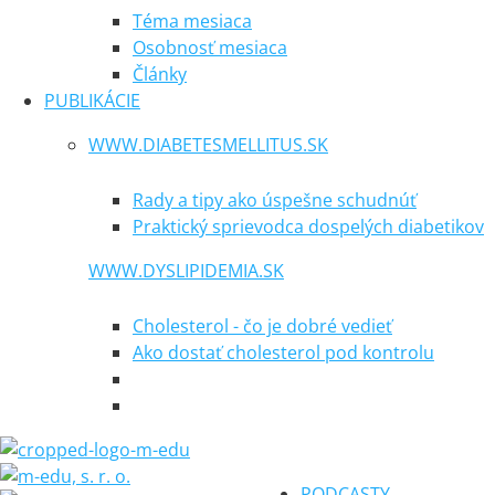
Téma mesiaca
Osobnosť mesiaca
Články
PUBLIKÁCIE
WWW.DIABETESMELLITUS.SK
Rady a tipy ako úspešne schudnúť
Praktický sprievodca dospelých diabetikov
WWW.DYSLIPIDEMIA.SK
Cholesterol - čo je dobré vedieť
Ako dostať cholesterol pod kontrolu
PODCASTY