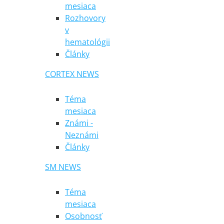
mesiaca
Rozhovory
v
hematológii
Články
CORTEX NEWS
Téma
mesiaca
Známi -
Neznámi
Články
SM NEWS
Téma
mesiaca
Osobnosť