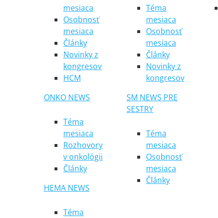
mesiaca
Téma
Osobnosť
mesiaca
mesiaca
Osobnosť
Články
mesiaca
Novinky z
Články
kongresov
Novinky z
HCM
kongresov
ONKO NEWS
SM NEWS PRE
SESTRY
Téma
mesiaca
Téma
Rozhovory
mesiaca
v onkológii
Osobnosť
Články
mesiaca
Články
HEMA NEWS
Téma