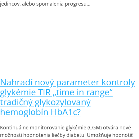
jedincov, alebo spomalenia progresu…
Nahradí nový parameter kontroly
glykémie TIR „time in range“
tradičný glykozylovaný
hemoglobín HbA1c?
Kontinuálne monitorovanie glykémie (CGM) otvára nové
možnosti hodnotenia liečby diabetu. Umožňuje hodnotiť