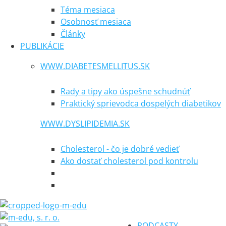
Téma mesiaca
Osobnosť mesiaca
Články
PUBLIKÁCIE
WWW.DIABETESMELLITUS.SK
Rady a tipy ako úspešne schudnúť
Praktický sprievodca dospelých diabetikov
WWW.DYSLIPIDEMIA.SK
Cholesterol - čo je dobré vedieť
Ako dostať cholesterol pod kontrolu
PODCASTY