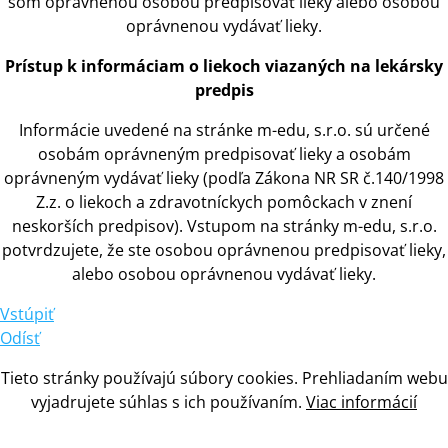
som oprávnenou osobou predpisovať lieky alebo osobou
oprávnenou vydávať lieky.
Prístup
k
informáciam
o
liekoch viazaných na lekársky
predpis
Informácie uvedené na stránke m-edu, s.r.o. sú určené
osobám oprávneným predpisovať lieky
a
osobám
oprávneným vydávať lieky (podľa Zákona NR SR č.140/1998
Z.z.
o
liekoch
a
zdravotníckych pomôckach
v
znení
neskorších predpisov). Vstupom na stránky m-edu, s.r.o.
potvrdzujete, že ste osobou oprávnenou predpisovať lieky,
alebo osobou oprávnenou vydávať lieky.
Vstúpiť
Odísť
Tieto stránky používajú súbory cookies. Prehliadaním webu
vyjadrujete súhlas
s
ich používaním.
Viac informácií