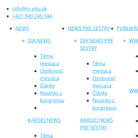
info@m-edu.sk
+421 949 245 344
NEWS
NEWS PRE SESTRY
PUBLIKÁ
DIA NEWS
DIA NEWS PRE
WWW
SESTRY
Téma
mesiaca
Téma
Osobnosť
mesiaca
mesiaca
Osobnosť
Články
mesiaca
WWW
Novinky z
Články
kongresov
Novinky z
kongresov
KARDIO NEWS
KARDIO NEWS
PRE SESTRY
Téma