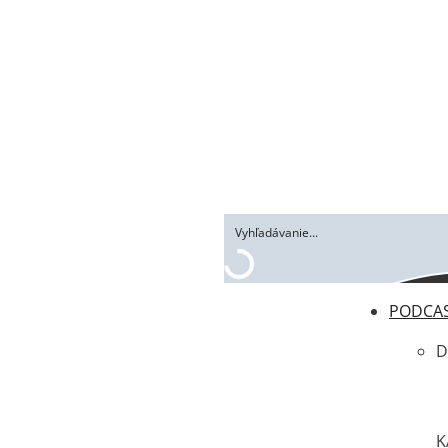
PODCA
D
K