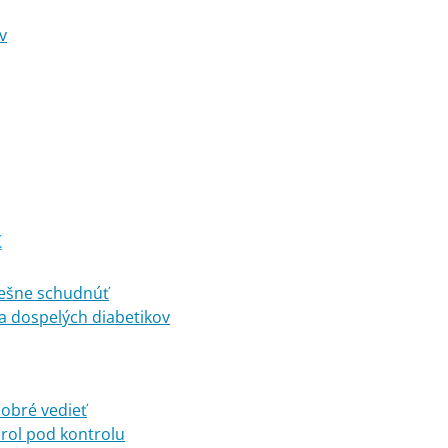
v
K
pešne schudnúť
a dospelých diabetikov
dobré vedieť
erol pod kontrolu