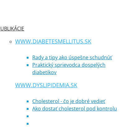
UBLIKÁCIE
WWW.DIABETESMELLITUS.SK
Rady a tipy ako úspešne schudnúť
Praktický sprievodca dospelých
diabetikov
WWW.DYSLIPIDEMIA.SK
Cholesterol - čo je dobré vedieť
Ako dostať cholesterol pod kontrolu