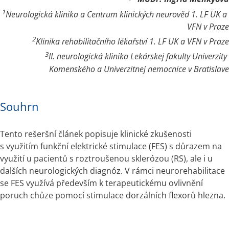
1
Neurologická klinika a Centrum klinických neurověd 1. LF UK a 
VFN v Praze
2
Klinika rehabilitačního lékařství 1. LF UK a VFN v Praze
3
II. neurologická klinika Lekárskej fakulty Univerzity 
Komenského a Univerzitnej nemocnice v Bratislave
Souhrn
Tento rešeršní článek popisuje klinické zkušenosti 
s využitím funkční elektrické stimulace (FES) s důrazem na 
využití u pacientů s roztroušenou sklerózou (RS), ale i u 
dalších neurologických diagnóz. V rámci neurorehabilitace 
se FES využívá především k terapeutickému ovlivnění 
poruch chůze pomocí stimulace dorzálních flexorů hlezna.