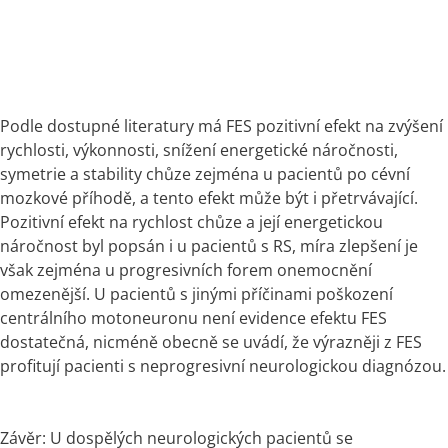
Podle dostupné literatury má FES pozitivní efekt na zvýšení 
rychlosti, výkonnosti, snížení energetické náročnosti, 
symetrie a stability chůze zejména u pacientů po cévní 
mozkové příhodě, a tento efekt může být i přetrvávající. 
Pozitivní efekt na rychlost chůze a její energetickou 
náročnost byl popsán i u pacientů s RS, míra zlepšení je 
však zejména u progresivních forem onemocnění 
omezenější. U pacientů s jinými příčinami poškození 
centrálního motoneuronu není evidence efektu FES 
dostatečná, nicméně obecně se uvádí, že výrazněji z FES 
profitují pacienti s neprogresivní neurologickou diagnózou.
Závěr: U dospělých neurologických pacientů se 