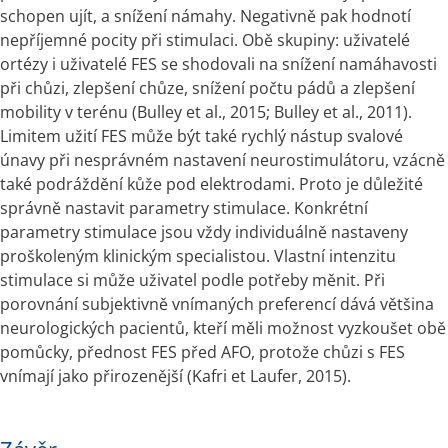
schopen ujít, a snížení námahy. Negativně pak hodnotí 
nepříjemné pocity při stimulaci. Obě skupiny: uživatelé 
ortézy i uživatelé FES se shodovali na snížení namáhavosti 
při chůzi, zlepšení chůze, snížení počtu pádů a zlepšení 
mobility v terénu (Bulley et al., 2015; Bulley et al., 2011). 
Limitem užití FES může být také rychlý nástup svalové 
únavy při nesprávném nastavení neurostimulátoru, vzácně 
také podráždění kůže pod elektrodami. Proto je důležité 
správně nastavit parametry stimulace. Konkrétní 
parametry stimulace jsou vždy individuálně nastaveny 
proškoleným klinickým specialistou. Vlastní intenzitu 
stimulace si může uživatel podle potřeby měnit. Při 
porovnání subjektivně vnímaných preferencí dává většina 
neurologických pacientů, kteří měli možnost vyzkoušet obě 
pomůcky, přednost FES před AFO, protože chůzi s FES 
vnímají jako přirozenější (Kafri et Laufer, 2015).