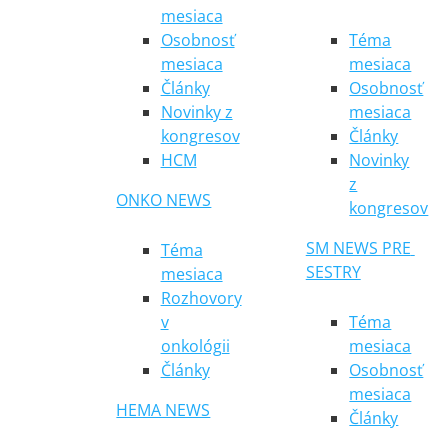
mesiaca
Osobnosť
Téma
mesiaca
mesiaca
Články
Osobnosť
Novinky z
mesiaca
kongresov
Články
HCM
Novinky
z
ONKO NEWS
kongresov
SM NEWS PRE 
Téma
SESTRY
mesiaca
Rozhovory
v
Téma
onkológii
mesiaca
Články
Osobnosť
mesiaca
HEMA NEWS
Články