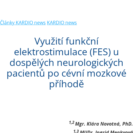
Články KARDIO news
KARDIO news
Využití funkční
elektrostimulace (FES) u
dospělých neurologických
pacientů po cévní mozkové
příhodě
1,2 
Mgr. Klára Novotná, PhD.
1,3
 MUDr. Ingrid Menkyová