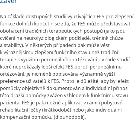
Závěr
Na základě dostupných studií využívajících FES pro zlepšení 
funkce dolních končetin se zdá, že FES může představovat 
obohacení tradičních terapeutických postupů (jako jsou 
cvičení na neurofyziologickém podkladě, trénink chůze 
a stability). V ně­kte­rých případech pak může vést 
k výraznějšímu zlepšení funkčního stavu než tradiční 
terapie s využitím peroneálního ortézování. I v řadě studií, 
které neprokázaly lepší efekt FES oproti peroneálnímu 
ortézování, je nicméně popisována významně vyšší 
preference uživatelů k FES. Proto je důležité, aby byl efekt 
pomůcky objektivně dokumentován a individuální přínos 
této dražší pomůcky zvážen vzhledem k funkčnímu stavu 
pa­cienta. FES je pak možné aplikovat v rámci pobytové 
rehabilitační léčby (krátkodobě) nebo jako individuální 
kompenzační pomůcku (dlouhodobě).