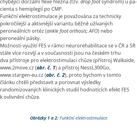
chybějící dorzální flexe hlezna (tzv. 
drop foot
 syndrom) u pa­
cienta s hemiplegií po CMP.
Funkční elektrostimulace je považována za technicky 
pokročilejší a aktivnější variantu běžně užívaných 
peroneálních ortéz (
ankle foot orthosis; AFO
) nebo 
peroneální pásky.
Možnosti využití FES v rámci neurorehabilitace se v ČR a SR 
stále více rozvíjí a v současnosti jsou na českém trhu 
dva přístroje pro elektrostimulaci chůze (přístroj Walkaide, 
www.2move.cz (
obr. č. 1
) a přístroj NessL300Go, 
www.stargen-eu.cz (
obr. č. 2
), proto bychom v tomto 
článku chtěli představit a porovnat výsledky 
randomizovaných klinických studií hodnotících efekt FES 
k ovlivnění chůze.
Obrázky
1 a 2:
Funkční elektrostimulace