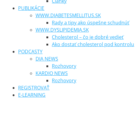
Články
PUBLIKÁCIE
WWW.DIABETESMELLITUS.SK
Rady a tipy ako úspešne schudnúť
WWW.DYSLIPIDEMIA.SK
Cholesterol – čo je dobré vedieť
Ako dostať cholesterol pod kontrolu
PODCASTY
DIA NEWS
Rozhovory
KARDIO NEWS
Rozhovory
REGISTROVAŤ
E-LEARNING
Články KARDIO news