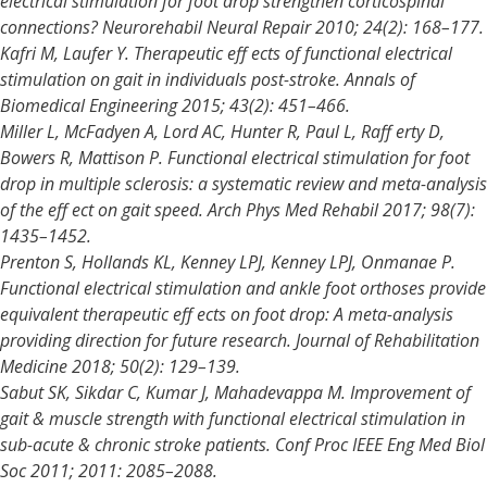
electrical stimulation for foot drop strengthen corticospinal
connections? Neurorehabil Neural Repair 2010; 24(2): 168–177.
Kafri M, Laufer Y. Therapeutic eff ects of functional electrical
stimulation on gait in individuals post-stroke. Annals of
Biomedical Engineering 2015; 43(2): 451–466.
Miller L, McFadyen A, Lord AC, Hunter R, Paul L, Raff erty D,
Bowers R, Mattison P. Functional electrical stimulation for foot
drop in multiple sclerosis: a systematic review and meta-analysis
of the eff ect on gait speed. Arch Phys Med Rehabil 2017; 98(7):
1435–1452.
Prenton S, Hollands KL, Kenney LPJ, Kenney LPJ, Onmanae P.
Functional electrical stimulation and ankle foot orthoses provide
equivalent therapeutic eff ects on foot drop: A meta-analysis
providing direction for future research. Journal of Rehabilitation
Medicine 2018; 50(2): 129–139.
Sabut SK, Sikdar C, Kumar J, Mahadevappa M. Improvement of
gait & muscle strength with functional electrical stimulation in
sub-acute & chronic stroke patients. Conf Proc IEEE Eng Med Biol
Soc 2011; 2011: 2085–2088.