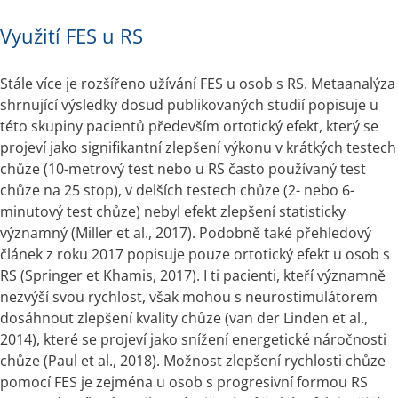
Využití FES u RS
Stále více je rozšířeno užívání FES u osob s RS. Metaanalýza 
shrnující výsledky dosud publikovaných studií popisuje u 
této skupiny pacientů především ortotický efekt, který se 
projeví jako signifikantní zlepšení výkonu v krátkých testech 
chůze (10-metrový test nebo u RS často používaný test 
chůze na 25 stop), v delších testech chůze (2- nebo 6-
minutový test chůze) nebyl efekt zlepšení statisticky 
významný (Miller et al., 2017). Podobně také přehledový 
článek z roku 2017 popisuje pouze ortotický efekt u osob s 
RS (Springer et Khamis, 2017). I ti pacienti, kteří významně 
nezvýší svou rychlost, však mohou s neurostimulátorem 
dosáhnout zlepšení kvality chůze (van der Linden et al., 
2014), které se projeví jako snížení energetické náročnosti 
chůze (Paul et al., 2018). Možnost zlepšení rychlosti chůze 
pomocí FES je zejména u osob s progresivní formou RS 