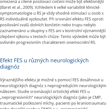
omezená a cílené posilovací cvičení může být efektivnější 
(Baret et al., 2009). Vzhledem k velké variabilitě klinické 
symptomatologie u RS je vždy vhodné stimulaci u osob s 
RS individuálně vyzkoušet. Při srovnání efektu FES oproti 
posilování svalů dolních končetin nebo trupu nebylo 
zaznamenáno u skupiny s FES ani v kontrolní významnější 
zlepšení výkonu v testech chůze. Tento výsledek může být 
ovlivněn progresivním charakterem onemocnění RS.
Efekt FES u různých neurologických
diagnóz
Výraznějšího efektu je možné s pomocí FES dosáhnout u 
neurologických diagnóz s neprogredujícím neurologickým 
nálezem. Studie srovnávající ortotický efekt FES u 
„neprogresivních“ neurologických diagnóz (jako je CMP, 
traumatické poškození míchy, pacienti po kraniotraumatu 
nebo dospělé osoby s DMO) a u „progresivních“ 