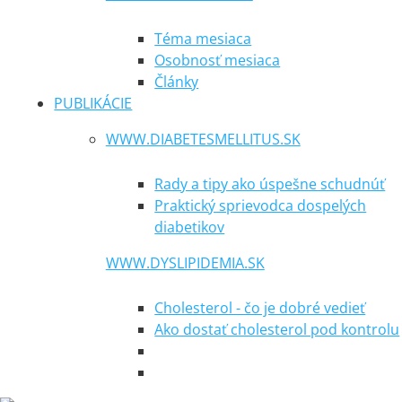
Téma mesiaca
Osobnosť mesiaca
Články
PUBLIKÁCIE
WWW.DIABETESMELLITUS.SK
Rady a tipy ako úspešne schudnúť
Praktický sprievodca dospelých
diabetikov
WWW.DYSLIPIDEMIA.SK
Cholesterol - čo je dobré vedieť
Ako dostať cholesterol pod kontrolu