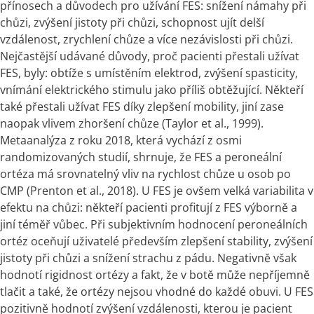
přínosech a důvodech pro užívání FES: snížení námahy při 
chůzi, zvýšení jistoty při chůzi, schopnost ujít delší 
vzdálenost, zrychlení chůze a více nezávislosti při chůzi. 
Nejčastější udávané důvody, proč pacienti přestali užívat 
FES, byly: obtíže s umístěním elektrod, zvýšení spasticity, 
vnímání elektrického stimulu jako příliš obtěžující. Někteří 
také přestali užívat FES díky zlepšení mobility, jiní zase 
naopak vlivem zhoršení chůze (Taylor et al., 1999). 
Metaanalýza z roku 2018, která vychází z osmi 
randomizovaných studií, shrnuje, že FES a peroneální 
ortéza má srovnatelný vliv na rychlost chůze u osob po 
CMP (Prenton et al., 2018). U FES je ovšem velká variabilita v 
efektu na chůzi: někteří pacienti profitují z FES výborně a 
jiní téměř vůbec. Při subjektivním hodnocení peroneálních 
ortéz oceňují uživatelé především zlepšení stability, zvýšení 
jistoty při chůzi a snížení strachu z pádu. Negativně však 
hodnotí rigidnost ortézy a fakt, že v botě může nepříjemně 
tlačit a také, že ortézy nejsou vhodné do každé obuvi. U FES 
pozitivně hodnotí zvýšení vzdálenosti, kterou je pacient 