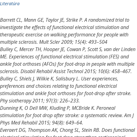
Literatúra
Barrett CL, Mann GE, Taylor JE, Strike P. A randomized trial to
investigate the effects of functional electrical stimulation and
therapeutic exercise on walking performance for people with
multiple sclerosis. Mult Scler 2009; 15(4): 493–504
Bulley C, Mercer TH, Hooper JE, Cowan P, Scott S, van der Linden
ME. Experiences of functional electrical stimulation (FES) and
ankle foot orthoses (AFOs) for foot-drop in people with multiple
sclerosis. Disabil Rehabil Assist Technol 2015; 10(6): 458–467.
Bulley C, Shiels J, Wilkie K, Salisbury L. User experiences,
preferences and choices relating to functional electrical
stimulation and ankle foot orthoses for foot-drop after stroke.
Phy siotherapy 2011; 97(3): 226–233.
Dunning K, O Dell MW, Kluding P, MCBride K. Peroneal
stimulation for foot drop after stroke: a systematic review. Am J
Phys Med Rehabil 2015; 94(8): 649–64.
Everaert DG, Thompson AK, Chong SL, Stein RB. Does functional