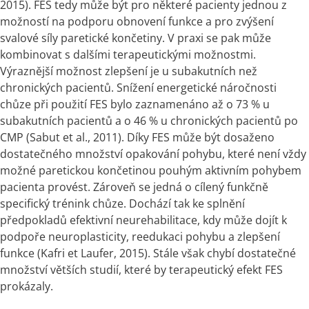
2015). FES tedy může být pro některé pacienty jednou z 
možností na podporu obnovení funkce a pro zvýšení 
svalové síly paretické končetiny. V praxi se pak může 
kombinovat s dalšími terapeutickými možnostmi. 
Výraznější možnost zlepšení je u subakutních než 
chronických pacientů. Snížení energetické náročnosti 
chůze při použití FES bylo zaznamenáno až o 73 % u 
subakutních pacientů a o 46 % u chronických pacientů po 
CMP (Sabut et al., 2011). Díky FES může být dosaženo 
dostatečného množství opakování pohybu, které není vždy 
možné paretickou končetinou pouhým aktivním pohybem 
pacienta provést. Zároveň se jedná o cílený funkčně 
specifický trénink chůze. Dochází tak ke splnění 
předpokladů efektivní neurehabilitace, kdy může dojít k 
podpoře neuroplasticity, reedukaci pohybu a zlepšení 
funkce (Kafri et Laufer, 2015). Stále však chybí dostatečné 
množství větších studií, které by terapeutický efekt FES 
prokázaly.