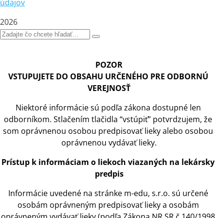
údajov
2026
POZOR
VSTUPUJETE DO OBSAHU URČENÉHO PRE ODBORNÚ 
VEREJNOSŤ
Niektoré informácie sú podľa zákona dostupné len 
odborníkom. Stlačením tlačidla “vstúpiť” potvrdzujem, že 
som oprávnenou osobou predpisovať lieky alebo osobou 
oprávnenou vydávať lieky.
Prístup
 k 
informáciam
 o 
liekoch viazaných na lekársky 
predpis
Informácie uvedené na stránke m-edu, s.r.o. sú určené 
osobám oprávneným predpisovať lieky
 a 
osobám 
oprávneným vydávať lieky (podľa Zákona NR SR č.140/1998 