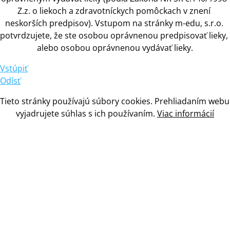
Z.z.
 o 
liekoch
 a 
zdravotníckych pomôckach
 v 
znení 
neskorších predpisov). Vstupom na stránky m-edu, s.r.o. 
potvrdzujete, že ste osobou oprávnenou predpisovať lieky, 
alebo osobou oprávnenou vydávať lieky.
Vstúpiť
Odísť
Tieto stránky používajú súbory cookies. Prehliadaním webu 
vyjadrujete súhlas
 s 
ich používaním. 
Viac informácií