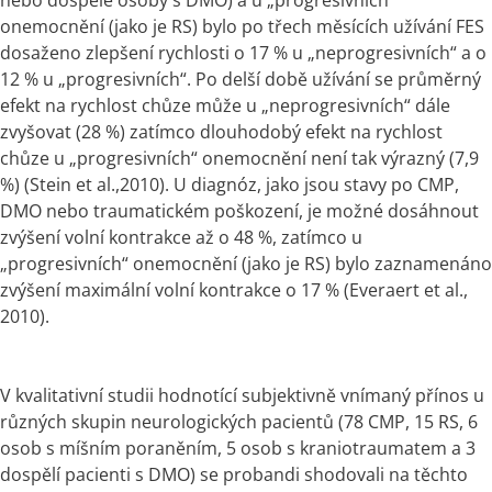
onemocnění (jako je RS) bylo po třech měsících užívání FES 
dosaženo zlepšení rychlosti o 17 % u „neprogresivních“ a o 
12 % u „progresivních“. Po delší době užívání se průměrný 
efekt na rychlost chůze může u „neprogresivních“ dále 
zvyšovat (28 %) zatímco dlouhodobý efekt na rychlost 
chůze u „progresivních“ onemocnění není tak výrazný (7,9 
%) (Stein et al.,2010). U diagnóz, jako jsou stavy po CMP, 
DMO nebo traumatickém poškození, je možné dosáhnout 
zvýšení volní kontrakce až o 48 %, zatímco u 
„progresivních“ onemocnění (jako je RS) bylo zaznamenáno 
zvýšení maximální volní kontrakce o 17 % (Everaert et al., 
2010).
V kvalitativní studii hodnotící subjektivně vnímaný přínos u 
různých skupin neurologických pacientů (78 CMP, 15 RS, 6 
osob s míšním poraněním, 5 osob s kraniotraumatem a 3 
dospělí pacienti s DMO) se probandi shodovali na těchto 