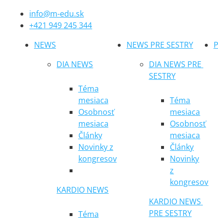
info@m-edu.sk
+421 949 245 344
NEWS
NEWS PRE SESTRY
P
DIA NEWS
DIA NEWS PRE 
SESTRY
Téma
mesiaca
Téma
Osobnosť
mesiaca
mesiaca
Osobnosť
Články
mesiaca
Novinky z
Články
kongresov
Novinky
z
kongresov
KARDIO NEWS
KARDIO NEWS 
PRE SESTRY
Téma