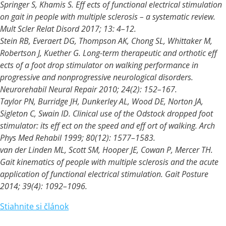
Springer S, Khamis S. Eff ects of functional electrical stimulation
on gait in people with multiple sclerosis – a systematic review.
Mult Scler Relat Disord 2017; 13: 4–12.
Stein RB, Everaert DG, Thompson AK, Chong SL, Whittaker M,
Robertson J, Kuether G. Long-term therapeutic and orthotic eff
ects of a foot drop stimulator on walking performance in
progressive and nonprogressive neurological disorders.
Neurorehabil Neural Repair 2010; 24(2): 152–167.
Taylor PN, Burridge JH, Dunkerley AL, Wood DE, Norton JA,
Sigleton C, Swain ID. Clinical use of the Odstock dropped foot
stimulator: its eff ect on the speed and eff ort of walking. Arch
Phys Med Rehabil 1999; 80(12): 1577–1583.
van der Linden ML, Scott SM, Hooper JE, Cowan P, Mercer TH.
Gait kinematics of people with multiple sclerosis and the acute
application of functional electrical stimulation. Gait Posture
2014; 39(4): 1092–1096.
Stiahnite si článok