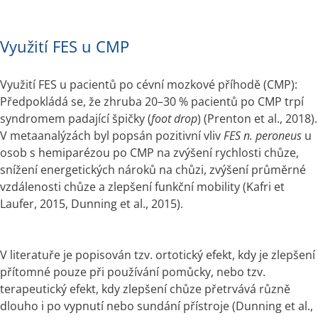
Využití FES u CMP
Využití FES u pacientů po cévní mozkové příhodě (CMP): 
Předpokládá se, že zhruba 20–30 % pacientů po CMP trpí 
syndromem padající špičky (
foot drop
) (Prenton et al., 2018). 
V metaanalýzách byl popsán pozitivní vliv 
FES n. peroneus
 u 
osob s hemiparézou po CMP na zvýšení rychlosti chůze, 
snížení energetických nároků na chůzi, zvýšení průměrné 
vzdálenosti chůze a zlepšení funkční mobility (Kafri et 
Laufer, 2015, Dunning et al., 2015).
V literatuře je popisován tzv. ortotický efekt, kdy je zlepšení 
přítomné pouze při používání pomůcky, nebo tzv. 
terapeutický efekt, kdy zlepšení chůze přetrvává různě 
dlouho i po vypnutí nebo sundání přístroje (Dunning et al., 