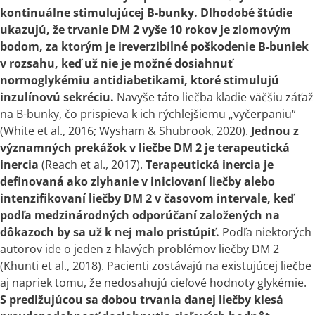
kontinu
á
lne stimuluj
ú
cej B-bunky. Dlhodob
é
š
t
ú
die
ukazuj
ú
,
ž
e trvanie DM 2 vyše 10 rokov je zlomov
ý
m
bodom, za ktor
ý
m je ireverzibiln
é
po
š
kodenie B-buniek
v
rozsahu, keď už nie je možné dosiahnuť
normoglykémiu antidiabetikami, ktoré stimulujú
inzulínovú sekréciu.
Navyše táto liečba kladie väčšiu záťaž
na B-bunky, čo prispieva
k
ich rýchlejšiemu „vyčerpaniu“
(White et al., 2016; Wysham & Shubrook, 2020).
Jednou z
významných prekážok
v
liečbe DM 2 je terapeutická
inercia
(Reach et al., 2017).
Terapeutická inercia je
definovaná ako zlyhanie
v
iniciovaní liečby alebo
intenzifikovaní liečby DM 2
v
časovom intervale, keď
podľa medzinárodných odporúčaní založených na
dôkazoch by sa už
k
nej malo pristúpiť.
Podľa niektorých
autorov ide
o
jeden z hlavých problémov liečby DM 2
(Khunti et al., 2018). Pacienti zostávajú na existujúcej liečbe
aj napriek tomu, že nedosahujú cieľové hodnoty glykémie.
S predlžujúcou sa dobou trvania danej liečby klesá