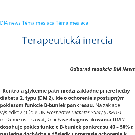
DIA news
Téma mesiaca
Téma mesiaca
Terapeutická inercia
Odborná redakcia DIA News
Kontrola glykémie patrí medzi základné piliere liečby
diabetu 2. typu (DM 2). Ide
o
ochorenie
s
postupným
poklesom funkcie B-buniek pankreasu.
Na základe
výsledkov štúdie UK
Prospective Diabetes Study (UKPDS)
môžeme usudzovať, že
v čase diagnostikovania DM 2
dosahuje pokles funkcie B-buniek pankreasu 40 – 50%
a
následne dochádza
v
dôsledku progresie ochorenia
k