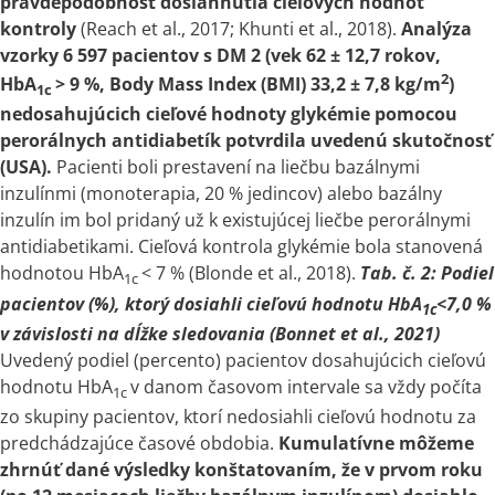
pravdepodobnosť dosiahnutia cieľových hodnôt
kontroly
(Reach et al., 2017; Khunti et al., 2018).
Analýza
vzorky 6 597 pacientov
s
DM 2 (vek 62 ± 12,7 rokov,
2
HbA
>
9 %, Body Mass Index (BMI) 33,2 ± 7,8 kg/m
)
1c
nedosahujúcich cieľové hodnoty glykémie pomocou
perorálnych antidiabetík potvrdila uvedenú skutočnosť
(USA).
Pacienti boli prestavení na liečbu bazálnymi
inzulínmi (monoterapia, 20 % jedincov) alebo bazálny
inzulín im bol pridaný už
k
existujúcej liečbe perorálnymi
antidiabetikami. Cieľová kontrola glykémie bola stanovená
hodnotou HbA
< 7 % (Blonde et al., 2018).
Tab. č. 2: Podiel
1c
pacientov (%), ktorý dosiahli cieľovú hodnotu HbA
<
7,0 %
1c
v
závislosti na dĺžke sledovania (Bonnet et al., 2021)
Uvedený podiel (percento) pacientov dosahujúcich cieľovú
hodnotu HbA
v danom časovom intervale sa vždy počíta
1c
zo skupiny pacientov, ktorí nedosiahli cieľovú hodnotu za
predchádzajúce časové obdobia.
Kumulatívne môžeme
zhrnúť dané výsledky konštatovaním, že
v
prvom roku