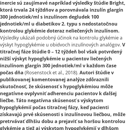
inercie sú zaujímavé napríklad výsledky štúdie Bright,
ktorá trvala 24 týždňov
a
porovnávala inzulín glargín
300 jednotiek/ml
s
inzulínom degludek 100
jednotiek/ml u diabetikov 2. typu
s
nedostatočnou
kontrolou glykémie doteraz neliečených inzulínom.
Výsledky ukázali podobný účinok na kontrolu glykémie
a
výskyt hypoglykémie u obidvoch inzulínových analógov.
V
titračnej fáze štúdie 0 – 12 týždeň bol však potvrdený
nižší výskyt hypoglykémie u pacientov liečených
inzulínom glargín 300 jednotiek/ml
v
každom čase
počas dňa
(Rosenstock et al., 2018).
Autori štúdie
v
publikovanej komentovanej analýze zdôraznili
skutočnosť, že skúsenosť
s
hypoglykémiou môže
negatívne ovplyvniť adherenciu pacientov
k
ďalšej
liečbe. Táto
negatívna skúsenosť
s
výskytom
hypoglykémií počas titračnej fázy, keď pacienti
získavajú prvé skúsenosti
s
inzulínovou liečbou, môže
pretrvávať dlhšiu dobu
a
prejaviť sa horšou kontrolou
glykémie
a
tiež aj výskytom hypoglykémií
v
dlhšom