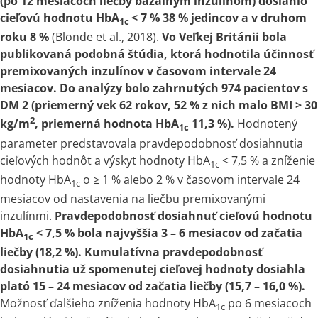
(po 12 mesiacoch liečby bazálnym inzulínom) dosiahlo
cieľovú hodnotu HbA
<
7 % 38 % jedincov
a
v druhom
1c
roku 8 %
(Blonde et al., 2018).
Vo Veľkej Británii bola
publikovaná podobná štúdia, ktorá hodnotila účinnosť
premixovaných inzulínov
v
časovom intervale 24
mesiacov. Do analýzy bolo zahrnutých 974 pacientov
s
DM 2 (priemerný vek 62 rokov, 52 % z nich malo BMI > 30
2
kg/m
, priemerná hodnota HbA
11,3 %).
Hodnotený
1c
parameter predstavovala pravdepodobnosť dosiahnutia
cieľových hodnôt
a
výskyt hodnoty HbA
< 7,5 %
a
zníženie
1c
hodnoty HbA
o
≥ 1 % alebo 2 %
v
časovom intervale 24
1c
mesiacov od nastavenia na liečbu premixovanými
inzulínmi.
Pravdepodobnosť dosiahnuť cieľovú hodnotu
HbA
< 7,5 % bola najvyššia 3 – 6 mesiacov od začatia
1c
liečby (18,2 %). Kumulatívna pravdepodobnosť
dosiahnutia už spomenutej cieľovej hodnoty dosiahla
plató 15 – 24 mesiacov od začatia liečby (15,7 – 16,0 %).
Možnosť ďalšieho zníženia hodnoty HbA
po 6 mesiacoch
1c