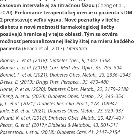
časovom intervale aj za titračnou fázou
(Cheng et al.,
2020).
Prekonanie terapeutickej inercie u pacienta
s
DM
2 predstavuje veľkú výzvu. Nové poznatky
v
liečbe
diabetu
a
nové možnosti farmakologickej liečby
posúvajú hranice aj
v
tejto oblasti. Tým sa otvára
možnosť personalizovanej liečby šitej na mieru každého
pacienta
(Reach et al., 2017).
Literatúra
Blonde, L. et al. (2018): Diabetes Ther., 9, 1347-1358
Blonde, L. et al. (2019): Curr. Med. Res. Opin., 35, 793–804
Bonnet, F. et al. (2021): Diabetes Obes. Metab., 23, 2336–2343
Deeks, E. (2019): Drugs Ther. Perspect., 35, 470–480
Home, P. et al. (2020): Diabetes Obes. Metab., 22, 2179–2188
Cheng, A. et al. (2020): Diabetes Obes. Metab., 22, 346–354
Ji, L. et al. (2021): Diabetes Res. Clin. Pract., 178, 108947
Jude, E.B. et al. (2021): Diabetes Obes. Metab., 23, 929–937
Khunti, K. et al. (2018): Diabetes Obes. Metab., 20, 427–437
Reach, G. et al. (2017): Diabetes & Metabol., 43, 501-511
Rosenstock, J. et al. (2018): Diabetes Care, 41, 2147–2154