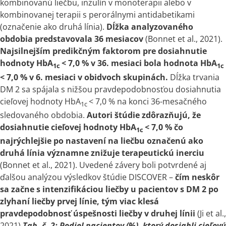
kombinovanú liečbu, inzulín
v
monoterapii alebo
v
kombinovanej terapii
s
perorálnymi antidabetikami
(označenie ako druhá línia).
Dĺžka analyzovaného
obdobia predstavovala 36 mesiacov
(Bonnet et al., 2021).
Najsilnejším predikčným faktorom pre dosiahnutie
hodnoty HbA
<
7,0 %
v
36. mesiaci bola hodnota HbA
1c
1c
<
7,0 %
v
6. mesiaci
v
obidvoch skupinách.
Dĺžka trvania
DM 2 sa spájala
s
nižšou pravdepodobnosťou dosiahnutia
cieľovej hodnoty HbA
< 7,0 % na konci 36-mesačného
1c
sledovaného obdobia.
Autori štúdie zdôrazňujú, že
dosiahnutie cieľovej hodnoty HbA
<
7,0 % čo
1c
najrýchlejšie po nastavení na liečbu označenú ako
druhá línia významne znižuje terapeutickú inerciu
(Bonnet et al., 2021). Uvedené závery boli potvrdené aj
ďalšou analýzou výsledkov štúdie DISCOVER –
čím neskôr
sa začne
s
intenzifikáciou liečby u pacientov
s
DM 2 po
zlyhaní liečby prvej línie, tým viac klesá
pravdepodobnosť úspešnosti liečby
v
druhej línii
(Ji et al.,
2021)
Tab. č. 2: Podiel pacientov (%), ktorý dosiahli cieľovú