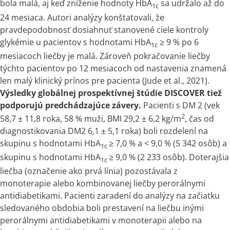
bola malá, aj keď zníženie hodnoty HbA
sa udržalo až do
1c
24 mesiaca. Autori analýzy konštatovali, že
pravdepodobnosť dosiahnuť stanovené ciele kontroly
glykémie u pacientov
s
hodnotami HbA
≥ 9 % po 6
1c
mesiacoch liečby je malá. Zároveň pokračovanie liečby
týchto pacientov po 12 mesiacoch od nastavenia znamená
len malý klinický prínos pre pacienta (Jude et al., 2021).
Výsledky globálnej prospektívnej štúdie DISCOVER tiež
podporujú predchádzajúce závery.
Pacienti
s
DM 2 (vek
2
58,7 ± 11,8 roka, 58 % muži, BMI 29,2 ± 6,2 kg/m
, čas od
diagnostikovania DM2 6,1 ± 5,1 roka) boli rozdelení na
skupinu
s
hodnotami HbA
≥ 7,0 %
a
< 9,0 % (5 342 osôb)
a
1c
skupinu
s
hodnotami HbA
≥ 9,0 % (2 233 osôb). Doterajšia
1c
liečba (označenie ako prvá línia) pozostávala z
monoterapie alebo kombinovanej liečby perorálnymi
antidiabetikami. Pacienti zaradení do analýzy na začiatku
sledovaného obdobia boli prestavení na liečbu inými
perorálnymi antidiabetikami
v
monoterapii alebo na