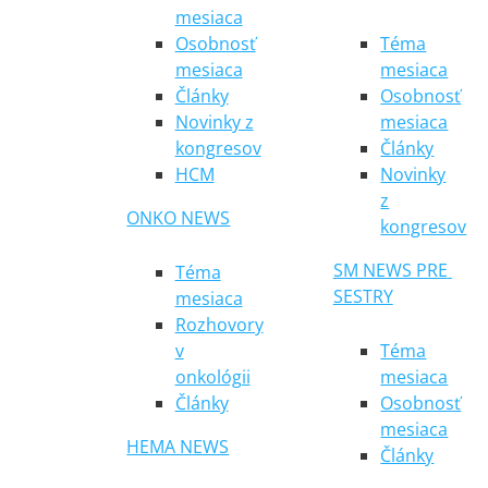
mesiaca
Osobnosť
Téma
mesiaca
mesiaca
Články
Osobnosť
Novinky z
mesiaca
kongresov
Články
HCM
Novinky
z
ONKO NEWS
kongresov
SM NEWS PRE 
Téma
SESTRY
mesiaca
Rozhovory
v
Téma
onkológii
mesiaca
Články
Osobnosť
mesiaca
HEMA NEWS
Články