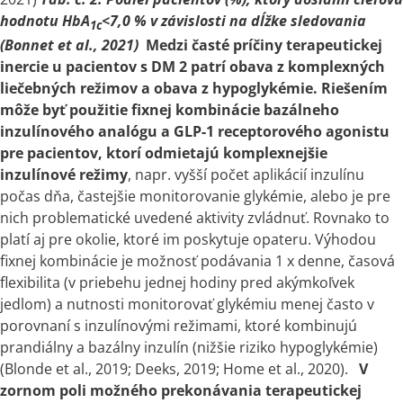
hodnotu HbA
<
7,0 %
v
závislosti na dĺžke sledovania
1c
(Bonnet et al., 2021)
Medzi časté príčiny terapeutickej
inercie u pacientov
s
DM 2 patrí obava z komplexných
liečebných režimov
a
obava z hypoglykémie. Riešením
môže byť použitie fixnej kombinácie bazálneho
inzulínového analógu
a
GLP-1 receptorového agonistu
pre pacientov, ktorí odmietajú komplexnejšie
inzulínové režimy
, napr. vyšší počet aplikácií inzulínu
počas dňa, častejšie monitorovanie glykémie, alebo je pre
nich problematické uvedené aktivity zvládnuť. Rovnako to
platí aj pre okolie, ktoré im poskytuje opateru. Výhodou
fixnej kombinácie je možnosť podávania 1 x denne, časová
flexibilita (v priebehu jednej hodiny pred akýmkoľvek
jedlom)
a
nutnosti monitorovať glykémiu menej často
v
porovnaní
s
inzulínovými režimami, ktoré kombinujú
prandiálny
a
bazálny inzulín (nižšie riziko hypoglykémie)
(Blonde et al., 2019; Deeks, 2019; Home et al., 2020).
V
zornom poli možného prekonávania terapeutickej