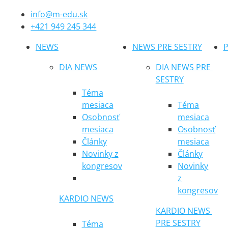
info@m-edu.sk
+421 949 245 344
NEWS
NEWS PRE SESTRY
P
DIA NEWS
DIA NEWS PRE 
SESTRY
Téma
mesiaca
Téma
Osobnosť
mesiaca
mesiaca
Osobnosť
Články
mesiaca
Novinky z
Články
kongresov
Novinky
z
kongresov
KARDIO NEWS
KARDIO NEWS 
PRE SESTRY
Téma