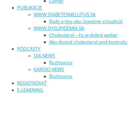
Články
PUBLIKÁCIE
WWW.DIABETESMELLITUS.SK
Rady a tipy ako úspešne schudnúť
WWW.DYSLIPIDEMIA.SK
Cholesterol – čo je dobré vedieť
Ako dostať cholesterol pod kontrolu
PODCASTY
DIA NEWS
Rozhovory
KARDIO NEWS
Rozhovory
REGISTROVAŤ
E-LEARNING
DIA news