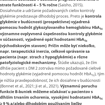
strate funkčnosti 4 – 5 % ročne
(Saisho, 2015).
Dosiahnutie
a
udržanie požadovaných cieľov kontroly
glykémie predstavuje dlhodobý proces. Preto je
kontrola
glykémie
v
budúcnosti (prospektívne) vyjadrená
pomocou hodnôt glykozylovaného hemoglobínu HbA
1c
významne ovplyvnená úspešnosťou kontroly glykémie
v
súčasnosti, vyjadrené opäť hodnotami HbA
1c
(východiskovým stavom)
.
Príčin môže byť niekoľko,
napr. terapeutická inercia, celkové správanie sa
pacienta (napr. strach z hypoglykémie)
a
rôzne
patofyziologické mechanizmy.
Štúdie ukazujú, že čím
dlhšie pacient
s
DM 2 zotrváva mimo požadované cieľové
hodnoty glykémie (vyjadrené pomocou hodnôt HbA
), tým
1c
je nižšia pravdepodobnosť, že ich dosiahne
v
budúcnosti
(Bonnet et al., 2021; Ji et al., 2021).
Významnú poruchu
funkcie B-buniek môžeme očakávať u pacientov
s
dlhším trvaním ochorenia, vysokými hodnotami HbA
1c
≥
9 % a/alebo dlhodob
ý
m pou
ží
van
í
m lie
č
by