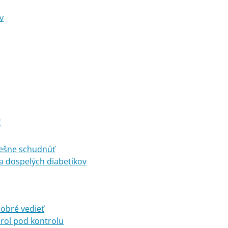
v
K
pešne schudnúť
a dospelých diabetikov
dobré vedieť
erol pod kontrolu