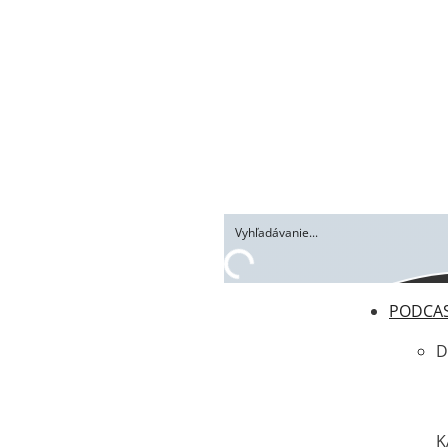
PODCA
D
K