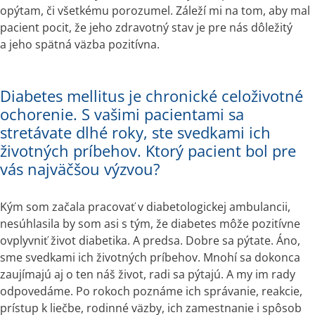
opýtam, či všetkému porozumel. Záleží mi na tom, aby mal 
pacient pocit, že jeho zdravotný stav je pre nás dôležitý 
a jeho spätná väzba pozitívna.
Diabetes mellitus je chronické celoživotné
ochorenie. S vašimi pacientami sa
stretávate dlhé roky, ste svedkami ich
životných príbehov. Ktorý pacient bol pre
vás najväčšou výzvou?
Kým som začala pracovať v diabetologickej ambulancii, 
nesúhlasila by som asi s tým, že diabetes môže pozitívne 
ovplyvniť život diabetika. A predsa. Dobre sa pýtate. Áno, 
sme svedkami ich životných príbehov. Mnohí sa dokonca 
zaujímajú aj o ten náš život, radi sa pýtajú. A my im rady 
odpovedáme. Po rokoch poznáme ich správanie, reakcie, 
prístup k liečbe, rodinné väzby, ich zamestnanie i spôsob 