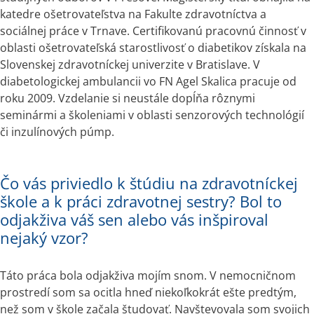
katedre ošetrovateľstva na Fakulte zdravotníctva a 
sociálnej práce v Trnave. Certifikovanú pracovnú činnosť v 
oblasti ošetrovateľská starostlivosť o diabetikov získala na 
Slovenskej zdravotníckej univerzite v Bratislave. V 
diabetologickej ambulancii vo FN Agel Skalica pracuje od 
roku 2009. Vzdelanie si neustále dopĺňa rôznymi 
seminármi a školeniami v oblasti senzorových technológií 
či inzulínových púmp.
Čo vás priviedlo k štúdiu na zdravotníckej
škole a k práci zdravotnej sestry? Bol to
odjakživa váš sen alebo vás inšpiroval
nejaký vzor?
Táto práca bola odjakživa mojím snom. V nemocničnom 
prostredí som sa ocitla hneď niekoľkokrát ešte predtým, 
než som v škole začala študovať. Navštevovala som svojich 