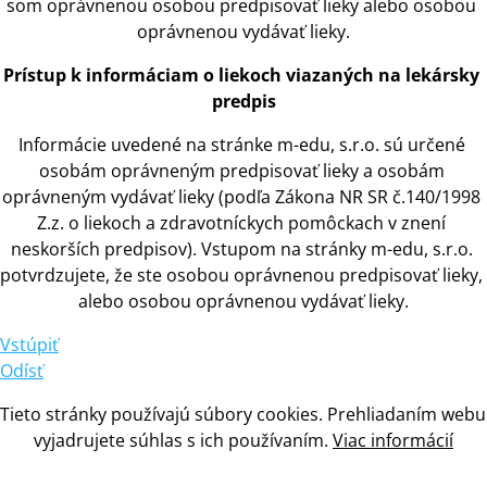
som oprávnenou osobou predpisovať lieky alebo osobou 
oprávnenou vydávať lieky.
Prístup
 k 
informáciam
 o 
liekoch viazaných na lekársky 
predpis
Informácie uvedené na stránke m-edu, s.r.o. sú určené 
osobám oprávneným predpisovať lieky
 a 
osobám 
oprávneným vydávať lieky (podľa Zákona NR SR č.140/1998 
Z.z.
 o 
liekoch
 a 
zdravotníckych pomôckach
 v 
znení 
neskorších predpisov). Vstupom na stránky m-edu, s.r.o. 
potvrdzujete, že ste osobou oprávnenou predpisovať lieky, 
alebo osobou oprávnenou vydávať lieky.
Vstúpiť
Odísť
Tieto stránky používajú súbory cookies. Prehliadaním webu 
vyjadrujete súhlas
 s 
ich používaním. 
Viac informácií