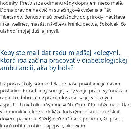
hodinky. Preto si za odmenu vždy doprajem niečo malé. 
Doma pravidelne cvičím strečingové cvičenia a Päť 
Tibeťanov. Bonusom sú prechádzky do prírody, návšteva 
fitka, wellnes, masáž, návšteva kníhkupectva, čokoľvek, čo 
ulahodí mojej duši aj mysli.
Keby ste mali dať radu mladšej kolegyni,
ktorá iba začína pracovať v diabetologickej
ambulancii, aká by bola?
Už počas školy som vedela, že naše povolanie je naším 
poslaním. Poradila by som jej, aby svoju prácu vykonávala 
rada. To dobré, čo v práci odovzdá, sa jej v rôznych 
aspektoch niekoľkonásobne vráti. Oceniť to môže napríklad 
v komunikácii, kde si dokáže ľudským prístupom získať 
dôveru pacienta. Každý deň začínať s pocitom, že prácu, 
ktorú robím, robím najlepšie, ako viem.