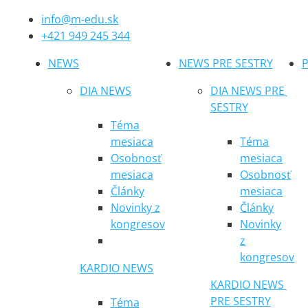
info@m-edu.sk
+421 949 245 344
NEWS
NEWS PRE SESTRY
P
DIA NEWS
DIA NEWS PRE 
SESTRY
Téma
mesiaca
Téma
Osobnosť
mesiaca
mesiaca
Osobnosť
Články
mesiaca
Novinky z
Články
kongresov
Novinky
z
kongresov
KARDIO NEWS
KARDIO NEWS 
PRE SESTRY
Téma