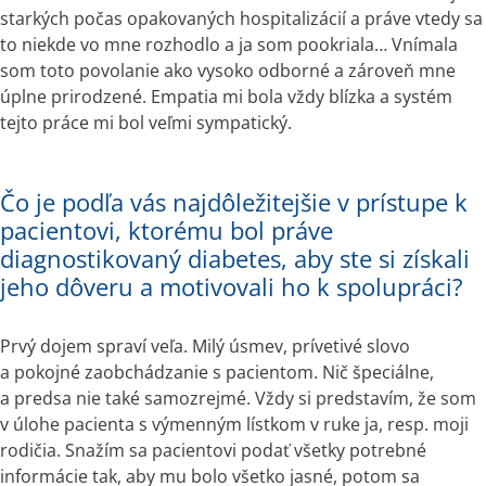
starkých počas opakovaných hospitalizácií a práve vtedy sa 
to niekde vo mne rozhodlo a ja som pookriala… Vnímala 
som toto povolanie ako vysoko odborné a zároveň mne 
úplne prirodzené. Empatia mi bola vždy blízka a systém 
tejto práce mi bol veľmi sympatický.  
Čo je podľa vás najdôležitejšie v prístupe k
pacientovi, ktorému bol práve
diagnostikovaný diabetes, aby ste si získali
jeho dôveru a motivovali ho k spolupráci?
Prvý dojem spraví veľa. Milý úsmev, prívetivé slovo 
a pokojné zaobchádzanie s pacientom. Nič špeciálne, 
a predsa nie také samozrejmé. Vždy si predstavím, že som 
v úlohe pacienta s výmenným lístkom v ruke ja, resp. moji 
rodičia. Snažím sa pacientovi podať všetky potrebné 
informácie tak, aby mu bolo všetko jasné, potom sa 