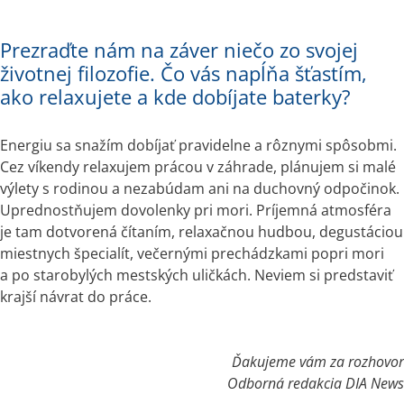
Prezraďte nám na záver niečo zo svojej
životnej filozofie. Čo vás napĺňa šťastím,
ako relaxujete a kde dobíjate baterky?
Energiu sa snažím dobíjať pravidelne a rôznymi spôsobmi. 
Cez víkendy relaxujem prácou v záhrade, plánujem si malé 
výlety s rodinou a nezabúdam ani na duchovný odpočinok. 
Uprednostňujem dovolenky pri mori. Príjemná atmosféra 
je tam dotvorená čítaním, relaxačnou hudbou, degustáciou 
miestnych špecialít, večernými prechádzkami popri mori 
a po starobylých mestských uličkách. Neviem si predstaviť 
krajší návrat do práce.
Ďakujeme vám za rozhovor
Odborná redakcia DIA News