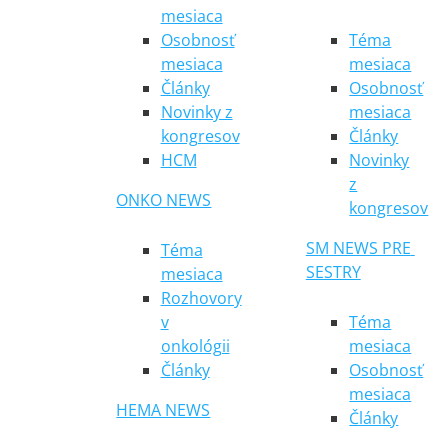
mesiaca
Osobnosť
Téma
mesiaca
mesiaca
Články
Osobnosť
Novinky z
mesiaca
kongresov
Články
HCM
Novinky
z
ONKO NEWS
kongresov
SM NEWS PRE 
Téma
SESTRY
mesiaca
Rozhovory
v
Téma
onkológii
mesiaca
Články
Osobnosť
mesiaca
HEMA NEWS
Články