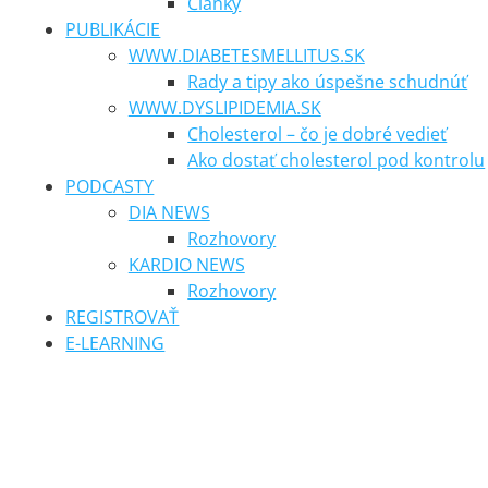
Články
PUBLIKÁCIE
WWW.DIABETESMELLITUS.SK
Rady a tipy ako úspešne schudnúť
WWW.DYSLIPIDEMIA.SK
Cholesterol – čo je dobré vedieť
Ako dostať cholesterol pod kontrolu
PODCASTY
DIA NEWS
Rozhovory
KARDIO NEWS
Rozhovory
REGISTROVAŤ
E-LEARNING
DIA news pre sestry