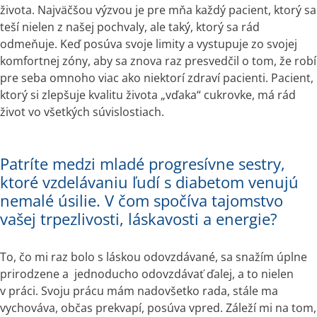
života. Najväčšou výzvou je pre mňa každý pacient, ktorý sa 
teší nielen z našej pochvaly, ale taký, ktorý sa rád 
odmeňuje. Keď posúva svoje limity a vystupuje zo svojej 
komfortnej zóny, aby sa znova raz presvedčil o tom, že robí 
pre seba omnoho viac ako niektorí zdraví pacienti. Pacient, 
ktorý si zlepšuje kvalitu života „vďaka“ cukrovke, má rád 
život vo všetkých súvislostiach.
Patríte medzi mladé progresívne sestry,
ktoré vzdelávaniu ľudí s diabetom venujú
nemalé úsilie. V čom spočíva tajomstvo
vašej trpezlivosti, láskavosti a energie?
To, čo mi raz bolo s láskou odovzdávané, sa snažím úplne 
prirodzene a  jednoducho odovzdávať ďalej, a to nielen 
v práci. Svoju prácu mám nadovšetko rada, stále ma 
vychováva, občas prekvapí, posúva vpred. Záleží mi na tom, 