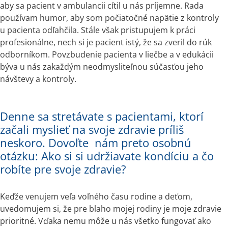
aby sa pacient v ambulancii cítil u nás príjemne. Rada 
používam humor, aby som počiatočné napätie z kontroly 
u pacienta odľahčila. Stále však pristupujem k práci 
profesionálne, nech si je pacient istý, že sa zveril do rúk 
odborníkom. Povzbudenie pacienta v liečbe a v edukácii 
býva u nás zakaždým neodmysliteľnou súčasťou jeho 
návštevy a kontroly.
Denne sa stretávate s pacientami, ktorí
začali myslieť na svoje zdravie príliš
neskoro. Dovoľte nám preto osobnú
otázku: Ako si si udržiavate kondíciu a čo
robíte pre svoje zdravie?
Keďže venujem veľa voľného času rodine a deťom, 
uvedomujem si, že pre blaho mojej rodiny je moje zdravie 
prioritné. Vďaka nemu môže u nás všetko fungovať ako 