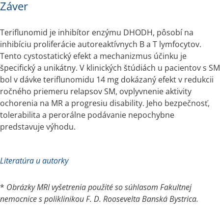
Záver
Teriflunomid je inhibítor enzýmu DHODH, pôsobí na 
inhibíciu proliferácie autoreaktívnych B a T lymfocytov. 
Tento cystostatický efekt a mechanizmus účinku je 
špecifický a unikátny. V klinických štúdiách u pacientov s SM 
bol v dávke teriflunomidu 14 mg dokázaný efekt v redukcii 
ročného priemeru relapsov SM, ovplyvnenie aktivity 
ochorenia na MR a progresiu disability. Jeho bezpečnosť,  
tolerabilita a perorálne podávanie nepochybne 
predstavuje výhodu.
Literatúra u autorky
* 
Obrázky MRI vyšetrenia použité so súhlasom Fakultnej 
nemocnice s poliklinikou F. D. Roosevelta Banská Bystrica.