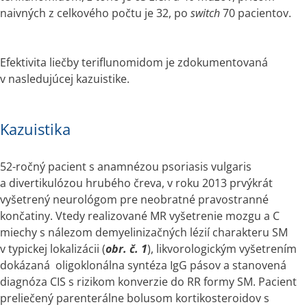
naivných z celkového počtu je 32, po 
switch
 70 pacientov.
Efektivita liečby teriflunomidom je zdokumentovaná 
v nasledujúcej kazuistike.
Kazuistika
52-ročný pacient s anamnézou psoriasis vulgaris 
a divertikulózou hrubého čreva, v roku 2013 prvýkrát 
vyšetrený neurológom pre neobratné pravostranné 
končatiny. Vtedy realizované MR vyšetrenie mozgu a C 
miechy s nálezom demyelinizačných lézií charakteru SM 
v typickej lokalizácii (
obr. č. 1
), likvorologickým vyšetrením 
dokázaná  oligoklonálna syntéza IgG pásov a stanovená 
diagnóza CIS s rizikom konverzie do RR formy SM. Pacient 
preliečený parenterálne bolusom kortikosteroidov s 