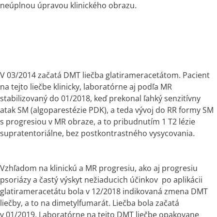
neúplnou úpravou klinického obrazu.
V 03/2014 začatá DMT liečba glatirameracetátom. Pacient 
na tejto liečbe klinicky, laboratórne aj podľa MR 
stabilizovaný do 01/2018, keď prekonal ľahký senzitívny 
atak SM (algoparestézie PDK), a teda vývoj do RR formy SM 
s progresiou v MR obraze, a to pribudnutím 1 T2 lézie 
supratentoriálne, bez postkontrastného vysycovania.
Vzhľadom na klinickú a MR progresiu, ako aj progresiu 
psoriázy a častý výskyt nežiaducich účinkov  po aplikácii 
glatirameracetátu bola v 12/2018 indikovaná zmena DMT 
liečby, a to na dimetylfumarát. Liečba bola začatá 
v 01/2019. Laboratórne na tejto DMT liečbe opakovane 