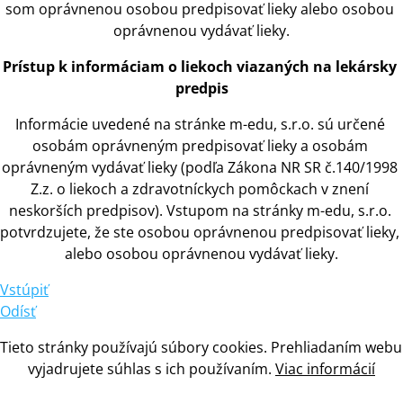
som oprávnenou osobou predpisovať lieky alebo osobou 
oprávnenou vydávať lieky.
Prístup
 k 
informáciam
 o 
liekoch viazaných na lekársky 
predpis
Informácie uvedené na stránke m-edu, s.r.o. sú určené 
osobám oprávneným predpisovať lieky
 a 
osobám 
oprávneným vydávať lieky (podľa Zákona NR SR č.140/1998 
Z.z.
 o 
liekoch
 a 
zdravotníckych pomôckach
 v 
znení 
neskorších predpisov). Vstupom na stránky m-edu, s.r.o. 
potvrdzujete, že ste osobou oprávnenou predpisovať lieky, 
alebo osobou oprávnenou vydávať lieky.
Vstúpiť
Odísť
Tieto stránky používajú súbory cookies. Prehliadaním webu 
vyjadrujete súhlas
 s 
ich používaním. 
Viac informácií