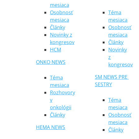
mesiaca
Osobnosť
Téma
mesiaca
mesiaca
Články
Osobnosť
Novinky z
mesiaca
kongresov
Články
HCM
Novinky
z
ONKO NEWS
kongresov
SM NEWS PRE 
Téma
SESTRY
mesiaca
Rozhovory
v
Téma
onkológii
mesiaca
Články
Osobnosť
mesiaca
HEMA NEWS
Články