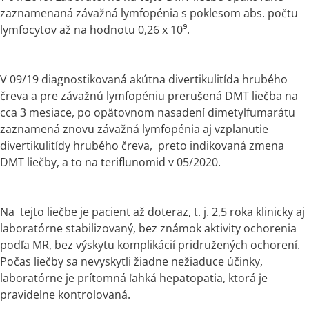
zaznamenaná závažná lymfopénia s poklesom abs. počtu 
lymfocytov až na hodnotu 0,26 x 10⁹.
V 09/19 diagnostikovaná akútna divertikulitída hrubého 
čreva a pre závažnú lymfopéniu prerušená DMT liečba na 
cca 3 mesiace, po opätovnom nasadení dimetylfumarátu 
zaznamená znovu závažná lymfopénia aj vzplanutie 
divertikulitídy hrubého čreva,  preto indikovaná zmena 
DMT liečby, a to na teriflunomid v 05/2020.
Na  tejto liečbe je pacient až doteraz, t. j. 2,5 roka klinicky aj  
laboratórne stabilizovaný, bez známok aktivity ochorenia 
podľa MR, bez výskytu komplikácií pridružených ochorení. 
Počas liečby sa nevyskytli žiadne nežiaduce účinky, 
laboratórne je prítomná ľahká hepatopatia, ktorá je 
pravidelne kontrolovaná.