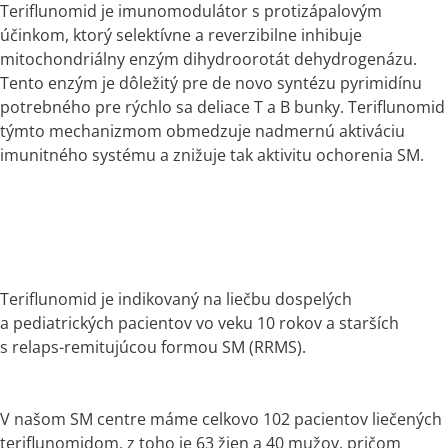
Teriflunomid je imunomodulátor s protizápalovým 
účinkom, ktorý selektívne a reverzibilne inhibuje 
mitochondriálny enzým dihydroorotát dehydrogenázu. 
Tento enzým je dôležitý pre de novo syntézu pyrimidínu 
potrebného pre rýchlo sa deliace T a B bunky. Teriflunomid 
týmto mechanizmom obmedzuje nadmernú aktiváciu 
imunitného systému a znižuje tak aktivitu ochorenia SM.
Teriflunomid je indikovaný na liečbu dospelých 
a pediatrických pacientov vo veku 10 rokov a starších 
s relaps-remitujúcou formou SM (RRMS).
V našom SM centre máme celkovo 102 pacientov liečených 
teriflunomidom, z toho je 63 žien a 40 mužov, pričom 