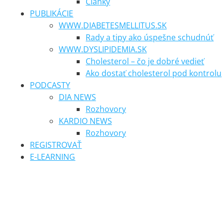
Články
PUBLIKÁCIE
WWW.DIABETESMELLITUS.SK
Rady a tipy ako úspešne schudnúť
WWW.DYSLIPIDEMIA.SK
Cholesterol – čo je dobré vedieť
Ako dostať cholesterol pod kontrolu
PODCASTY
DIA NEWS
Rozhovory
KARDIO NEWS
Rozhovory
REGISTROVAŤ
E-LEARNING
SM news