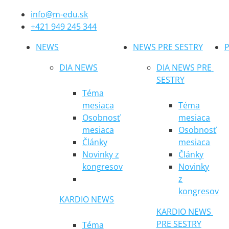
info@m-edu.sk
+421 949 245 344
NEWS
NEWS PRE SESTRY
P
DIA NEWS
DIA NEWS PRE 
SESTRY
Téma
mesiaca
Téma
Osobnosť
mesiaca
mesiaca
Osobnosť
Články
mesiaca
Novinky z
Články
kongresov
Novinky
z
kongresov
KARDIO NEWS
KARDIO NEWS 
PRE SESTRY
Téma