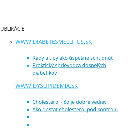
UBLIKÁCIE
WWW.DIABETESMELLITUS.SK
Rady a tipy ako úspešne schudnúť
Praktický sprievodca dospelých
diabetikov
WWW.DYSLIPIDEMIA.SK
Cholesterol - čo je dobré vedieť
Ako dostať cholesterol pod kontrolu