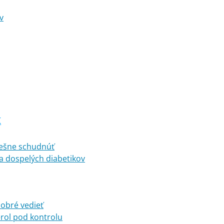
v
K
pešne schudnúť
a dospelých diabetikov
dobré vedieť
erol pod kontrolu