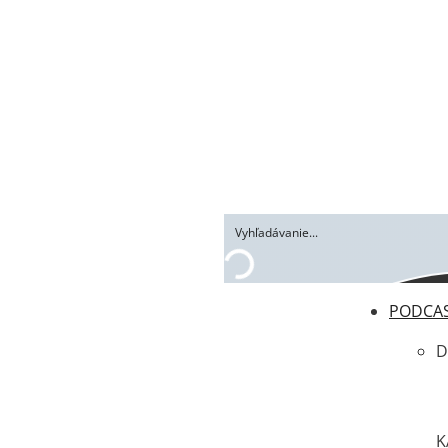
PODCA
D
K