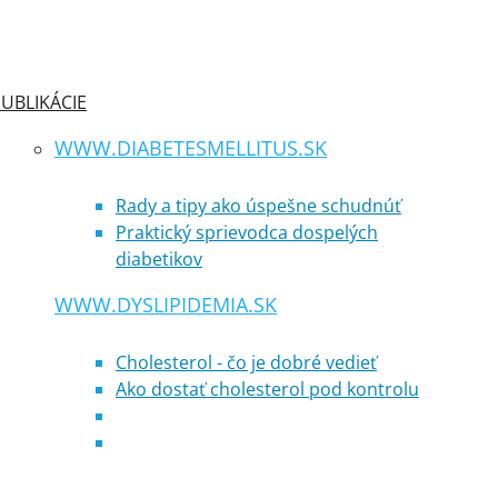
UBLIKÁCIE
WWW.DIABETESMELLITUS.SK
Rady a tipy ako úspešne schudnúť
Praktický sprievodca dospelých
diabetikov
WWW.DYSLIPIDEMIA.SK
Cholesterol - čo je dobré vedieť
Ako dostať cholesterol pod kontrolu