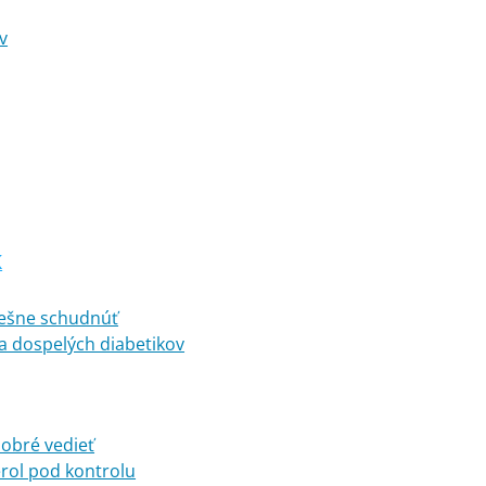
v
K
pešne schudnúť
a dospelých diabetikov
dobré vedieť
erol pod kontrolu