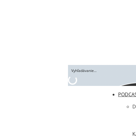
PODCA
D
K