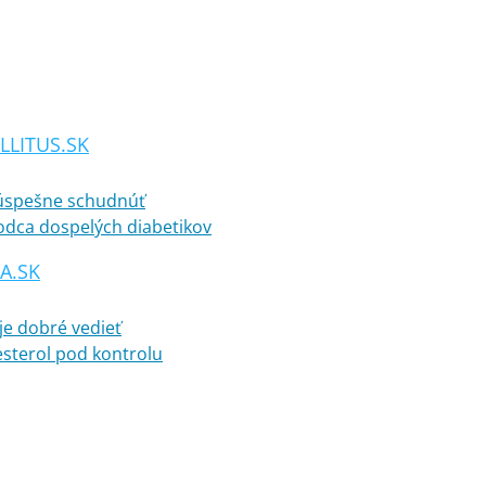
LITUS.SK
 úspešne schudnúť
vodca dospelých diabetikov
A.SK
 je dobré vedieť
esterol pod kontrolu