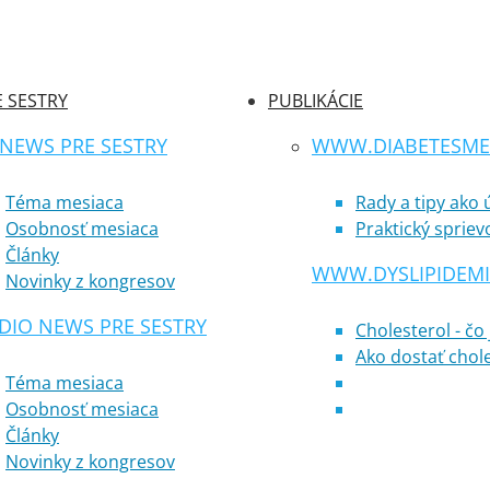
 SESTRY
PUBLIKÁCIE
 NEWS PRE SESTRY
WWW.DIABETESMEL
Téma mesiaca
Rady a tipy ako
Osobnosť mesiaca
Praktický sprie
Články
WWW.DYSLIPIDEMI
Novinky z kongresov
DIO NEWS PRE SESTRY
Cholesterol - čo
Ako dostať chol
Téma mesiaca
Osobnosť mesiaca
Články
Novinky z kongresov