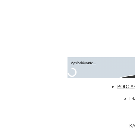
PODCA
DI
K