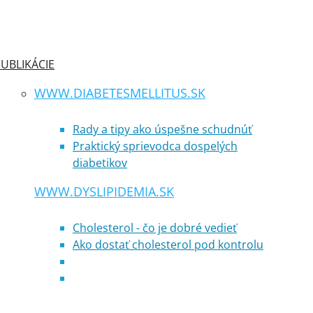
UBLIKÁCIE
WWW.DIABETESMELLITUS.SK
Rady a tipy ako úspešne schudnúť
Praktický sprievodca dospelých
diabetikov
WWW.DYSLIPIDEMIA.SK
Cholesterol - čo je dobré vedieť
Ako dostať cholesterol pod kontrolu