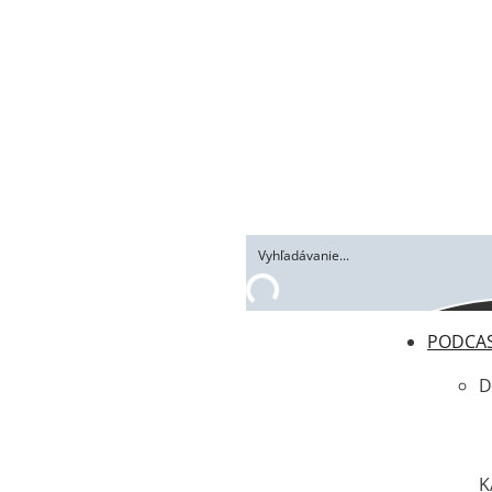
PODCA
D
K