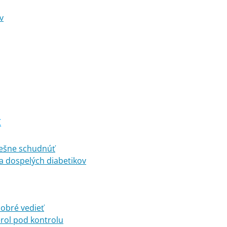
v
K
pešne schudnúť
a dospelých diabetikov
dobré vedieť
erol pod kontrolu