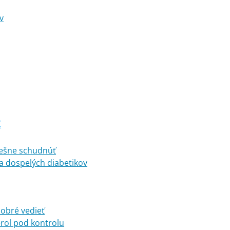
v
K
pešne schudnúť
a dospelých diabetikov
dobré vedieť
erol pod kontrolu