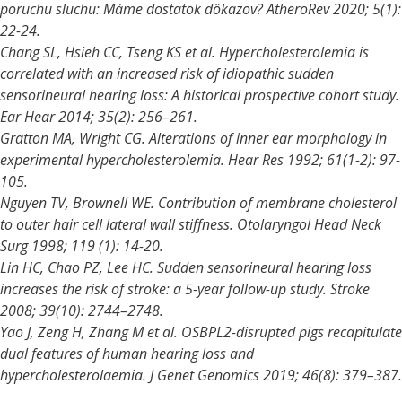
poruchu sluchu: Máme dostatok dôkazov? AtheroRev 2020; 5(1):
22-24.
Chang SL, Hsieh CC, Tseng KS et al. Hypercholesterolemia is
correlated with an increased risk of idiopathic sudden
sensorineural hearing loss: A historical prospective cohort study.
Ear Hear 2014; 35(2): 256–261.
Gratton MA, Wright CG. Alterations of inner ear morphology in
experimental hypercholesterolemia. Hear Res 1992; 61(1-2): 97-
105.
Nguyen TV, Brownell WE. Contribution of membrane cholesterol
to outer hair cell lateral wall stiffness. Otolaryngol Head Neck
Surg 1998; 119 (1): 14-20.
Lin HC, Chao PZ, Lee HC. Sudden sensorineural hearing loss
increases the risk of stroke:
a
5-year follow-up study. Stroke
2008; 39(10): 2744–2748.
Yao J, Zeng H, Zhang M et al. OSBPL2-disrupted pigs recapitulate
dual features of human hearing loss and
hypercholesterolaemia. J Genet Genomics 2019; 46(8): 379–387.