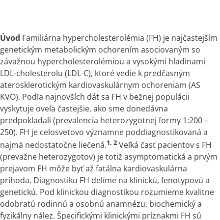
Úvod
Familiárna hypercholesterolémia (FH) je najčastejším
genetickým metabolickým ochorením asociovaným so
závažnou hypercholesterolémiou
a
vysokými hladinami
LDL-cholesterolu (LDL-C), ktoré vedie
k
predčasným
aterosklerotickým kardiovaskulárnym ochoreniam (AS
KVO). Podľa najnovších dát sa FH
v
bežnej populácii
vyskytuje oveľa častejšie, ako sme donedávna
predpokladali (prevalencia heterozygotnej formy 1:200 –
250). FH je celosvetovo významne poddiagnostikovaná
a
1, 2
najmä nedostatočne liečená.
Veľká časť pacientov
s
FH
(prevažne heterozygotov) je totiž asymptomatická
a
prvým
prejavom FH môže byť až fatálna kardiovaskulárna
príhoda. Diagnostiku FH delíme na klinickú, fenotypovú
a
genetickú. Pod klinickou diagnostikou rozumieme kvalitne
odobratú rodinnú
a
osobnú anamnézu, biochemický
a
fyzikálny nález. Špecifickými klinickými príznakmi FH sú