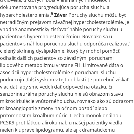
dokumentovaná progredujúca porucha sluchu
a
9
hypercholesterolémia.
Záver
Poruchy sluchu môžu byť
netradičným prejavom závažnej hypercholesterolémie. Je
vhodné anamnesticky zisťovať náhle poruchy sluchu u
pacientov
s
hypercholesterolémiou. Rovnako sa u
pacientov
s
náhlou poruchou sluchu odporúča realizovať
cielený skríning dyslipidémie, ktorý by mohol pomôcť
odhaliť ďalších pacientov so závažnými poruchami
lipidového metabolizmu vrátane FH. Limitované dáta
o
asociácii hypercholesterolémie
s
poruchami sluchu
podnecujú ďalší výskum
v
tejto oblasti. Je potrebné získať
viac dát, aby sme vedeli dať odpoveď na otázku, či
senzorineurálne poruchy sluchu nie sú obrazom stavu
mikrocirkulácie vnútorného ucha, rovnako ako sú odrazom
mikroangiopatie zmeny na očnom pozadí alebo
prítomnosť mikroalbuminúrie. Liečba monoklonálnou
PCSK9 protilátkou alirokumab u našej pacientky viedla
nielen
k
úprave lipidogramu, ale aj
k
dramatickému