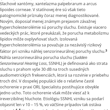
šľachové xantómy, xantelazma palpebrarum
a
arcus
lipoides corneae. V statínovej ére sú však tieto
patognomické príznaky čoraz menej diagnostikované.
Novým, doposiaľ menej známym prejavom závažnej
hypercholesterolémie sú poruchy sluchu. Existuje viacero
vedeckých prác, ktoré preukázali, že porucha metabolizmu
lipidov môže ovplyvňovať sluch. Izolovaná
hypercholesterolémia sa považuje za nezávislý rizikový
3
faktor pri vzniku náhlej senzorineurálnej poruchy sluchu.
Náhla senzorineurálna porucha sluchu (
Sudden
Senzorineural Hearing Loss
, SSNHL) je definovaná ako strata
sluchu
s
prahom vyše 30 dB na troch susedných
audiometrických frekvenciách, ktorá sa rozvinie
v
priebehu
troch dní. V dospelej populácii ide
o
relatívne časté
ochorenie
v
praxi ORL špecialistu postihujúce obvykle
jedno ucho. Toto ochorenie však môže viesť až
k
ireverzibilnej hluchote. Etiológiu SSNHL vzniku sa podarí
objasniť len
v
10 – 15 %, vo väčšine prípadov tak ostáva
4, 5