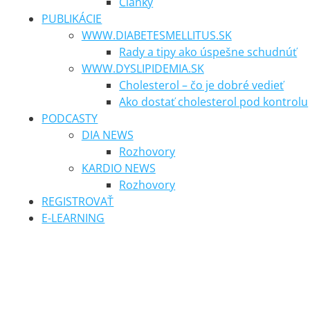
Články
PUBLIKÁCIE
WWW.DIABETESMELLITUS.SK
Rady a tipy ako úspešne schudnúť
WWW.DYSLIPIDEMIA.SK
Cholesterol – čo je dobré vedieť
Ako dostať cholesterol pod kontrolu
PODCASTY
DIA NEWS
Rozhovory
KARDIO NEWS
Rozhovory
REGISTROVAŤ
E-LEARNING
Kazuistiky