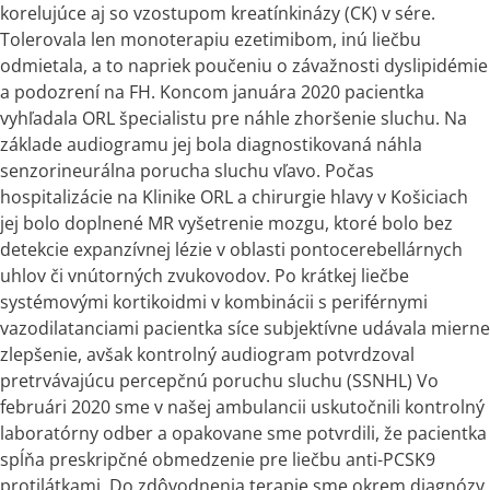
korelujúce aj so vzostupom kreatínkinázy (CK)
v
sére.
Tolerovala len monoterapiu ezetimibom, inú liečbu
odmietala,
a
to napriek poučeniu
o
závažnosti dyslipidémie
a
podozrení na FH. Koncom januára 2020 pacientka
vyhľadala ORL špecialistu pre náhle zhoršenie sluchu. Na
základe audiogramu jej bola diagnostikovaná náhla
senzorineurálna porucha sluchu vľavo. Počas
hospitalizácie na Klinike ORL
a
chirurgie hlavy
v
Košiciach
jej bolo doplnené MR vyšetrenie mozgu, ktoré bolo bez
detekcie expanzívnej lézie
v
oblasti pontocerebellárnych
uhlov či vnútorných zvukovodov. Po krátkej liečbe
systémovými kortikoidmi
v
kombinácii
s
periférnymi
vazodilatanciami pacientka síce subjektívne udávala mierne
zlepšenie, avšak kontrolný audiogram potvrdzoval
pretrvávajúcu percepčnú poruchu sluchu (SSNHL) Vo
februári 2020 sme
v
našej ambulancii uskutočnili kontrolný
laboratórny odber
a
opakovane sme potvrdili, že pacientka
spĺňa preskripčné obmedzenie pre liečbu anti-PCSK9
protilátkami. Do zdôvodnenia terapie sme okrem diagnózy