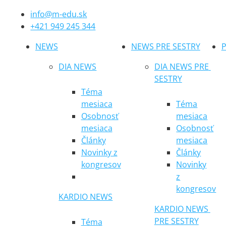
info@m-edu.sk
+421 949 245 344
NEWS
NEWS PRE SESTRY
P
DIA NEWS
DIA NEWS PRE 
SESTRY
Téma
mesiaca
Téma
Osobnosť
mesiaca
mesiaca
Osobnosť
Články
mesiaca
Novinky z
Články
kongresov
Novinky
z
kongresov
KARDIO NEWS
KARDIO NEWS 
PRE SESTRY
Téma