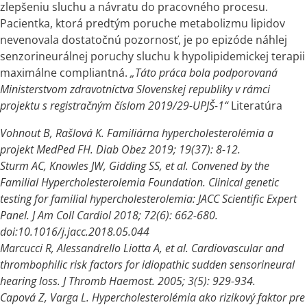
zlepšeniu sluchu
a
návratu do pracovného procesu.
Pacientka, ktorá predtým poruche metabolizmu lipidov
nevenovala dostatočnú pozornosť, je po epizóde náhlej
senzorineurálnej poruchy sluchu
k
hypolipidemickej terapii
maximálne compliantná.
„Táto práca bola podporovaná
Ministerstvom zdravotníctva Slovenskej republiky
v
rámci
projektu
s
registračným číslom 2019/29-UPJŠ-1“
Literatúra
Vohnout B, Rašlová K. Familiárna hypercholesterolémia
a
projekt MedPed FH.
Diab Obez 2019; 19(37): 8-12.
Sturm AC, Knowles JW, Gidding SS, et al. Convened by the
Familial Hypercholesterolemia Foundation. Clinical genetic
testing for familial hypercholesterolemia: JACC Scientific Expert
Panel. J Am Coll Cardiol 2018; 72(6): 662-680.
doi:10.1016/j.jacc.2018.05.044
Marcucci R, Alessandrello Liotta A, et al. Cardiovascular and
thrombophilic risk factors for idiopathic sudden sensorineural
hearing loss. J Thromb Haemost. 2005; 3(5): 929-934.
Capová Z, Varga L. Hypercholesterolémia ako rizikový faktor pre