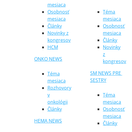
mesiaca
Osobnosť
Téma
mesiaca
mesiaca
Články
Osobnosť
Novinky z
mesiaca
kongresov
Články
HCM
Novinky
z
ONKO NEWS
kongresov
SM NEWS PRE 
Téma
SESTRY
mesiaca
Rozhovory
v
Téma
onkológii
mesiaca
Články
Osobnosť
mesiaca
HEMA NEWS
Články