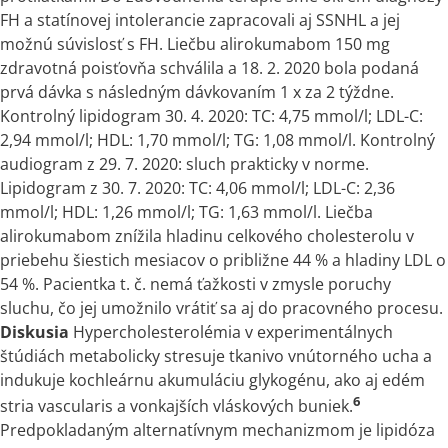
FH
a
statínovej intolerancie zapracovali aj SSNHL
a
jej
možnú súvislosť
s
FH. Liečbu alirokumabom 150 mg
zdravotná poisťovňa schválila
a
18. 2. 2020 bola podaná
prvá dávka
s
následným dávkovaním 1 x za 2 týždne.
Kontrolný lipidogram 30. 4. 2020: TC: 4,75 mmol/l; LDL-C:
2,94 mmol/l; HDL: 1,70 mmol/l; TG: 1,08 mmol/l. Kontrolný
audiogram z 29. 7. 2020: sluch prakticky
v
norme.
Lipidogram z 30. 7. 2020: TC: 4,06 mmol/l; LDL-C: 2,36
mmol/l; HDL: 1,26 mmol/l; TG: 1,63 mmol/l. Liečba
alirokumabom znížila hladinu celkového cholesterolu
v
priebehu šiestich mesiacov
o
približne 44 %
a
hladiny LDL
o
54 %. Pacientka t. č. nemá ťažkosti
v
zmysle poruchy
sluchu, čo jej umožnilo vrátiť sa aj do pracovného procesu.
Diskusia
Hypercholesterolémia
v
experimentálnych
štúdiách metabolicky stresuje tkanivo vnútorného ucha
a
indukuje kochleárnu akumuláciu glykogénu, ako aj edém
6
stria vascularis
a
vonkajších vláskových buniek.
Predpokladaným alternatívnym mechanizmom je lipidóza