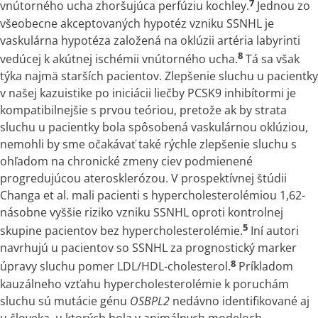
7
vnútorného ucha zhoršujúca perfúziu kochley.
Jednou zo
všeobecne akceptovaných hypotéz vzniku SSNHL je
vaskulárna hypotéza založená na oklúzii artéria labyrinti
8
vedúcej
k
akútnej ischémii vnútorného ucha.
Tá sa však
týka najmä starších pacientov. Zlepšenie sluchu u pacientky
v
našej kazuistike po iniciácii liečby PCSK9 inhibítormi je
kompatibilnejšie
s
prvou teóriou, pretože ak by strata
sluchu u pacientky bola spôsobená vaskulárnou oklúziou,
nemohli by sme očakávať také rýchle zlepšenie sluchu
s
ohľadom na chronické zmeny ciev podmienené
progredujúcou aterosklerózou. V prospektívnej štúdii
Changa et al. mali pacienti
s
hypercholesterolémiou 1,62-
násobne vyššie riziko vzniku SSNHL oproti kontrolnej
5
skupine pacientov bez hypercholesterolémie.
Iní autori
navrhujú u pacientov so SSNHL za prognostický marker
8
úpravy sluchu pomer LDL/HDL-cholesterol.
Príkladom
kauzálneho vzťahu hypercholesterolémie
k
poruchám
sluchu sú mutácie génu
OSBPL2
nedávno identifikované aj
u človeka, u ktorých bola
v
animálnych modeloch