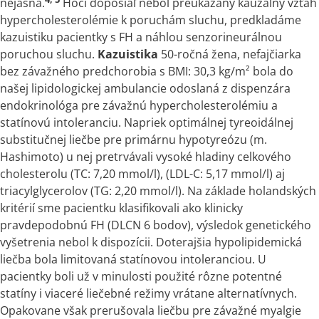
nejasná.
Hoci doposiaľ nebol preukázaný kauzálny vzťah
hypercholesterolémie
k
poruchám sluchu, predkladáme
kazuistiku pacientky
s
FH
a
náhlou senzorineurálnou
poruchou sluchu.
Kazuistika
50-ročná žena, nefajčiarka
bez závažného predchorobia
s
BMI: 30,3 kg/m² bola do
našej lipidologickej ambulancie odoslaná z dispenzára
endokrinológa pre závažnú hypercholesterolémiu
a
statínovú intoleranciu. Napriek optimálnej tyreoidálnej
substitučnej liečbe pre primárnu hypotyreózu (m.
Hashimoto) u nej pretrvávali vysoké hladiny celkového
cholesterolu (TC: 7,20 mmol/l), (LDL-C: 5,17 mmol/l) aj
triacylglycerolov (TG: 2,20 mmol/l). Na základe holandských
kritérií sme pacientku klasifikovali ako klinicky
pravdepodobnú FH (DLCN 6 bodov), výsledok genetického
vyšetrenia nebol
k
dispozícii. Doterajšia hypolipidemická
liečba bola limitovaná statínovou intoleranciou. U
pacientky boli už
v
minulosti použité rôzne potentné
statíny i viaceré liečebné režimy vrátane alternatívnych.
Opakovane však prerušovala liečbu pre závažné myalgie