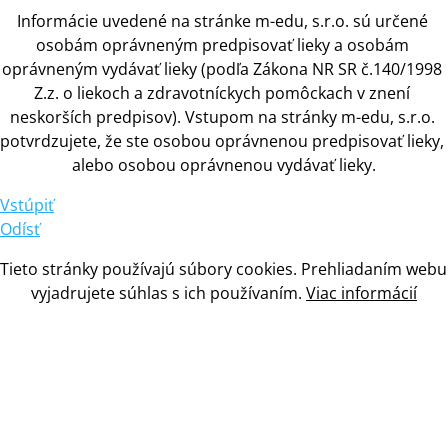
Informácie uvedené na stránke m-edu, s.r.o. sú určené 
osobám oprávneným predpisovať lieky
 a 
osobám 
oprávneným vydávať lieky (podľa Zákona NR SR č.140/1998 
Z.z.
 o 
liekoch
 a 
zdravotníckych pomôckach
 v 
znení 
neskorších predpisov). Vstupom na stránky m-edu, s.r.o. 
potvrdzujete, že ste osobou oprávnenou predpisovať lieky, 
alebo osobou oprávnenou vydávať lieky.
Vstúpiť
Odísť
Tieto stránky používajú súbory cookies. Prehliadaním webu 
vyjadrujete súhlas
 s 
ich používaním. 
Viac informácií