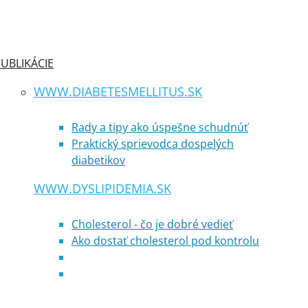
UBLIKÁCIE
WWW.DIABETESMELLITUS.SK
Rady a tipy ako úspešne schudnúť
Praktický sprievodca dospelých
diabetikov
WWW.DYSLIPIDEMIA.SK
Cholesterol - čo je dobré vedieť
Ako dostať cholesterol pod kontrolu