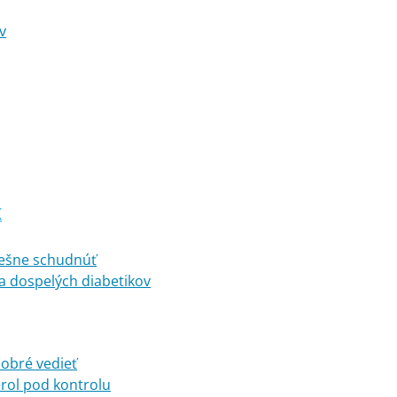
v
K
pešne schudnúť
a dospelých diabetikov
dobré vedieť
erol pod kontrolu