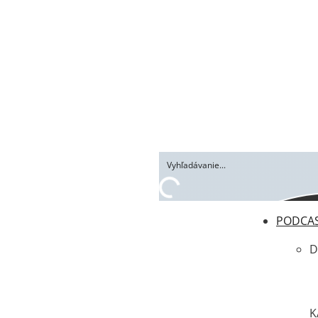
PODCA
D
K